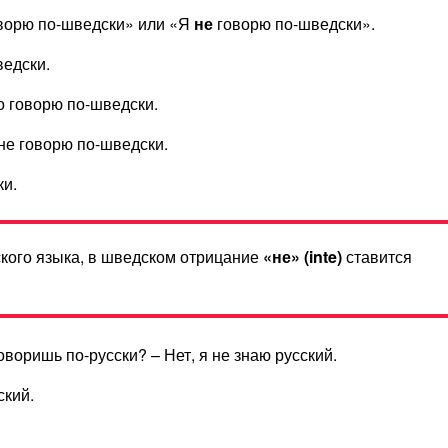
ворю по-шведски» или «Я
не
говорю по-шведски».
ведски.
о говорю по-шведски.
не говорю по-шведски.
ки.
ского языка, в шведском отрицание
«не» (inte)
ставится
оворишь по-русски? – Нет, я не знаю русский.
кий.