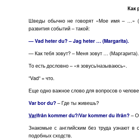
Как 
Шведы обычно не говорят «Мое имя – …» (=
развития событий – такой:
— Vad heter du? – Jag heter … (Margarita).
— Как тебя зовут? – Меня зовут … (Маргарита).
То есть дословно – «я зовусь/называюсь».
”Vad” = что.
Еще одно важное слово для вопросов о человеке 
Var bor du?
– Где ты живешь?
Var
ifrån kommer du?/Var kommer du ifrån?
– О
Знакомые с английским без труда узнают в сл
подобных сходств.