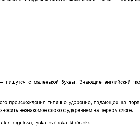
 – пишутся с маленькой буквы. Знающие английский ча
ского происхождения типично ударение, падающее на пер
износить незнакомое слово с ударением на первом слоге.
átar, éngelska, rýska, svénska, kinésiska…