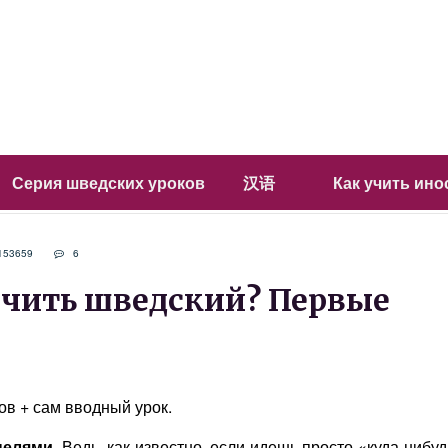
Серия шведских уроков
汉语
Как учить ин
153659
6
ь учить шведский? Первые
ов + сам вводный урок.
целями
. Ведь, как известно, если идешь просто «куда-нибуд