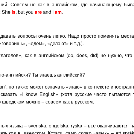
ений. Совсем не как в английском, где начинающему быв
; She
is
, but you
are
and I
am
.
адавать вопросы очень легко. Надо просто поменять мест
(«говоришь», «едем», «делают» и т.д.).
аголов», как в английском (do, does, did) не нужно, что
по-английски? Ты знаешь английский?
can”, но также может означать «знаю» в контексте иностран
сказать «I know English» (хотя русские часто пытаются 
в шведском можно – совсем как в русском.
ых языка – svenska, engelska, ryska – все оканчиваются н
зыков в шведском. Кстати, само слово «язык» – ett språk