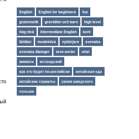
English
English for beginners
fun
grammatik
graviditet och barn
high level
hög nivå
Intermediate English
kent
lättläst
medelnivå
nybörjare
svenska
svenska dialoger
teve-serier
uttal
викинги
исландский
как это будет по-английски
китайская еда
сто
китайские сериалы
уроки шведского
чэнъюи
вый