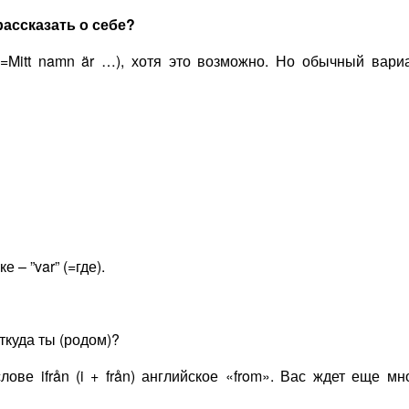
рассказать о себе?
Mitt namn är …), хотя это возможно. Но обычный вари
– ”var” (=где).
ткуда ты (родом)?
ове ifrån (i + från) английское «from». Вас ждет еще мн