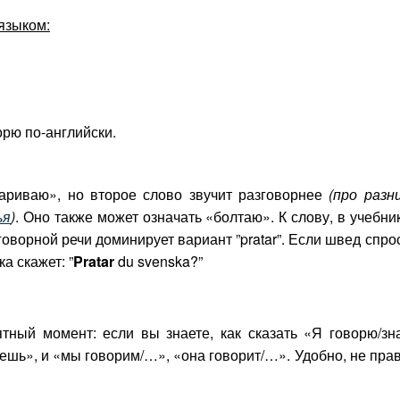
 языком:
орю по-английски.
говариваю», но второе слово звучит разговорнее
(про разн
ья
)
. Оно также может означать «болтаю». К слову, в учебни
зговорной речи доминирует вариант ”pratar”. Если швед спро
а скажет: ”
Pratar
du svenska?”
тный момент: если вы знаете, как сказать «Я говорю/зн
ешь», и «мы говорим/…», «она говорит/…». Удобно, не пра