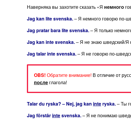
Наверняка вы захотите сказать «Я
немного
го
Jag
kan
lite
svenska
.
– Я немного говорю по-ш
Jag
pratar
bara
lite
svenska
.
– Я только немног
Jag
kan
inte
svenska
.
– Я не знаю шведский/Я 
Jag
talar
inte
svenska
.
– Я не говорю по-шведс
OBS!
Обратите внимание!
В отличие от рус
после
глагола!
Talar
du
ryska
? –
Nej
,
jag
kan
inte
ryska
.
– Ты г
Jag förstår
inte
svenska.
– Я не понимаю шведс