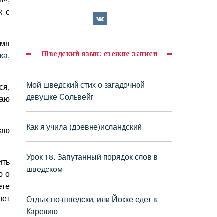
к с
емя
ка
,
Шведский язык: свежие записи
Мой шведский стих о загадочной
ся,
девушке Сольвейг
гаю
Как я учила (древне)исландский
гаю
Урок 18. Запутанный порядок слов в
ить
шведском
ю о
ете
дет
Отдых по-шведски, или Йокке едет в
Карелию