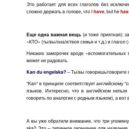
Это работает для всех глаголов без исключ
сложно держать в голове, что I
have
, but he
has
Еще одна важная вещь
(и тоже приятная): з
«КТО» (ты/вы/она/я/твоя семья и т.д.) и глагол 
Никаких заморочек вроде «вспомогательных гл
может не радовать.
Kan du engelska?
– Ты/вы говоришь/говорите 
”Kan” в принципе соответствует английскому ”
языков. Интересно, что в английском нельзя 
говорить по аналогии с родным языком), а вот 
А вы уже обратили внимание, что три упомянут
ska? Это – типичное окончание для названия я