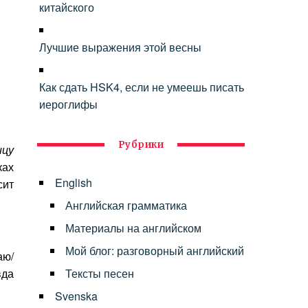
китайского
Лучшие выражения этой весны
Как сдать HSK4, если не умеешь писать
иероглифы
Рубрики
ицу
ках
English
сит
Английская грамматика
Материалы на английском
Мой блог: разговорный английский
аю/
вда
Тексты песен
Svenska