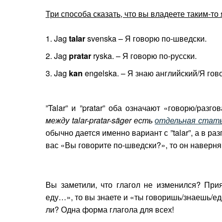
Три способа сказать, что вы владеете таким-то
Jag
talar
svenska – Я говорю по-шведски.
Jag
pratar
ryska. – Я говорю по-русски.
Jag
kan
engelska. – Я знаю английский/Я гов
”Talar” и ”pratar” оба означают «говорю/раз
между talar-pratar-säger есть
отдельная стат
обычно дается именно вариант с ”talar”, а в ра
вас «Вы говорите по-шведски?», то он наверняк
Вы заметили, что глагол не изменился? Прия
еду…», то вы знаете и «ты говоришь/знаешь/ед
ли? Одна форма глагола для всех!