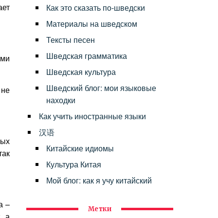
ает
Как это сказать по-шведски
Материалы на шведском
Тексты песен
Шведская грамматика
ами
Шведская культура
Шведский блог: мои языковые
 не
находки
Как учить иностранные языки
汉语
ных
Китайские идиомы
так
Культура Китая
Мой блог: как я учу китайский
а –
Метки
, а