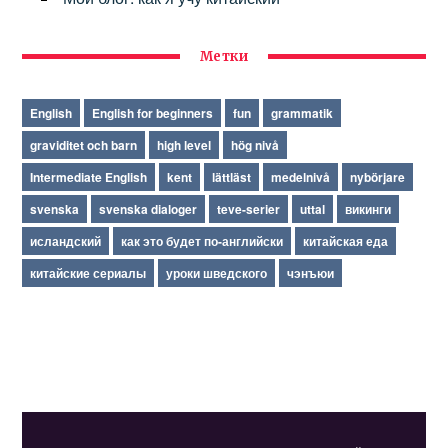
Метки
English
English for beginners
fun
grammatik
graviditet och barn
high level
hög nivå
Intermediate English
kent
lättläst
medelnivå
nybörjare
svenska
svenska dialoger
teve-serier
uttal
викинги
исландский
как это будет по-английски
китайская еда
китайские сериалы
уроки шведского
чэнъюи