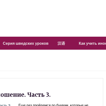
Серия шведских уроков
汉语
Как учить ин
ошение. Часть 3.
Еще раз пройдемся по буквам, которые не