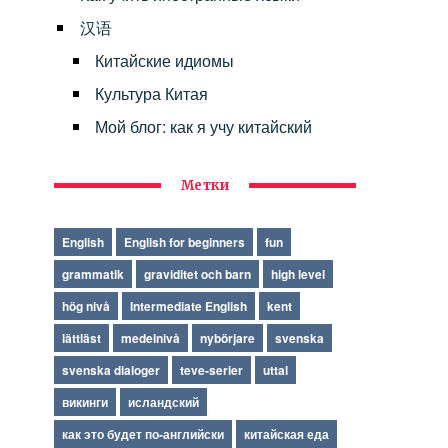
汉语
Китайские идиомы
Культура Китая
Мой блог: как я учу китайский
Метки
English
English for beginners
fun
grammatik
graviditet och barn
high level
hög nivå
Intermediate English
kent
lättläst
medelnivå
nybörjare
svenska
svenska dialoger
teve-serier
uttal
викинги
исландский
как это будет по-английски
китайская еда