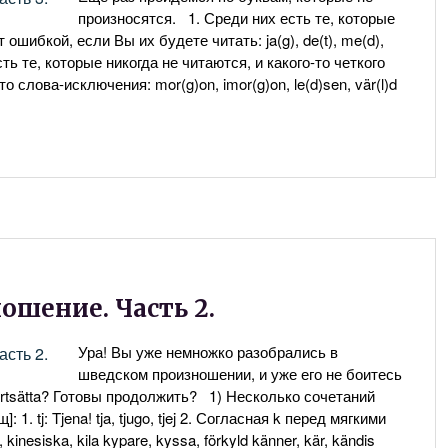
произносятся. 1. Среди них есть те, которые
ошибкой, если Вы их будете читать: ja(g), de(t), me(d),
Есть те, которые никогда не читаются, и какого-то четкого
о слова-исключения: mor(g)on, imor(g)on, le(d)sen, vär(l)d
ошение. Часть 2.
Ура! Вы уже немножко разобрались в
шведском произношении, и уже его не боитесь
t fortsätta? Готовы продолжить? 1) Несколько сочетаний
 1. tj: Tjena! tja, tjugo, tjej 2. Согласная k перед мягкими
, kinesiska, kila kypare, kyssa, förkyld känner, kär, kändis