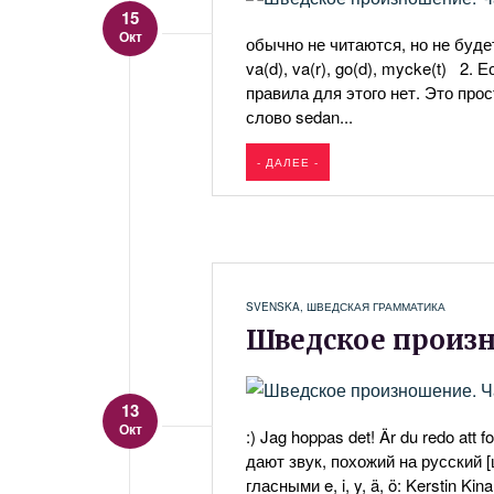
15
Окт
обычно не читаются, но не будет 
va(d), va(r), go(d), mycke(t) 2. 
правила для этого нет. Это прост
слово sedan...
- ДАЛЕЕ -
SVENSKA
,
ШВЕДСКАЯ ГРАММАТИКА
Шведское произн
13
Окт
:) Jag hoppas det! Är du redo at
дают звук, похожий на русский [щ]:
гласными e, i, y, ä, ö: Kerstin Kina