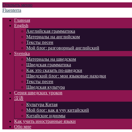
Открыть меню
Fluenterra
Главная
English
Английская грамматика
Материалы на английском
Тексты песен
Мой блог: разговорный английский
Svenska
Материалы на шведском
Шведская грамматика
Как это сказать по-шведски
Шведский блог: мои языковые находки
Тексты песен
Шведская культура
Серия шведских уроков
汉语
Культура Китая
Мой блог: как я учу китайский
Китайские идиомы
Как учить иностранные языки
Обо мне