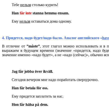
Тебе
нельзя
столько курить!
Han
får inte
stanna hemma ensam.
Ему
нельзя
оставаться дома одному.
4. Придется, надо будет/надо было. Аналог
английского
«
have
В отличие от
”
m
å
ste
”
, этот глагол можно использовать и в 
выражаем в будущем времени (значение «придется, надо буде
значение именно «надо будет», а не «надо (сейчас)», обычно ясн
Jag får jobba över ikväll.
Сегодня вечером мне надо поработать сверхурочно.
Han får betala för oss.
Ему придется заплатить за нас.
Hon får hälsa på dem.