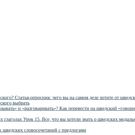
Статья-опросник: чего вы на самом деле хотите от шведс
ского выбрать
Как перевести на шведский «говори
Урок 15. Все, что вы хотели знать о шведских модал
 шведских словосочетаний с предлогами