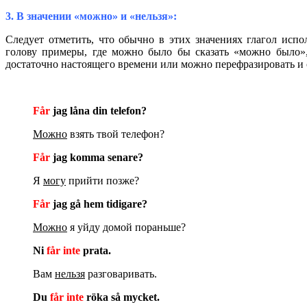
3. В значении «можно» и «нельзя»:
Следует отметить, что обычно в этих значениях глагол испо
голову примеры, где можно было бы сказать «можно было»,
достаточно настоящего времени или можно перефразировать и о
Får
jag låna din telefon?
Можно
взять твой телефон?
Får
jag komma senare?
Я
могу
прийти позже?
Får
jag gå hem tidigare?
Можно
я уйду домой пораньше?
Ni
får inte
prata.
Вам
нельзя
разговаривать.
Du
får inte
röka så mycket.