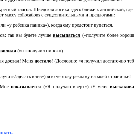
кретный глагол. Шведская логика здесь ближе к английской, где
т массу collocations с существительными и предлогами:
ли «у ребенка паника»), когда ему предстоит купаться.
тов: так вы будете лучше
высыпаться
(«получите более хорош
уволили
(он «получил пинок»).
еня
достал
! Меня
достало
! (Дословно: «я получил достаточно те
лучить/сделать вниз») всю чертову рекламу на моей страничке!
 Мне
показывается
(«Я получаю вверх») /У меня
выскакива
ышать
.