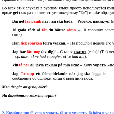
Во всех этих случаях в русском языке просто используется кон
вроде
get
(как раз соответствует шведскому ”får”) и
take
образую
Barnet
f
å
r
panik
n
ä
r
han
ska
bada
. – Ребенок
паникует
(и
10
goda
r
å
d
:
s
å
f
å
r
du
b
ä
ttre
s
ö
mn
. – 10 хороших сове
сон»).
Han
fick
sparken
f
ö
rra
veckan
.
– На прошлой неделе его
Jag har
fått nog
(av dig
)! – С меня
хватит
(тебя)! (Ты) м
–
ср
.
англ
.
«I’ve had enough», «I’ve had it!»
).
Vill
f
å
ner
all
j
ä
vla
reklam
p
å
min
sida
!
– Хочу
убрать
(«по
Jag
f
å
r
upp
ett
felmeddelande
n
ä
r
jag
ska
logga
in
. –
сообщение об ошибке, когда я залогиниваюсь.
Men det går att gissa, eller?
Но
догадаться
можно, верно?
2. Комбинации
få veta =
узнать
, få se =
увидеть
, få höra
=
усл