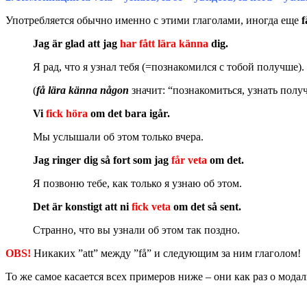
Употребляется обычно именно с этими глаголами, иногда еще
f
Jag är glad att jag
har fått lära känna
dig.
Я рад, что я узнал тебя (=познакомился с тобой получше).
(
få lära känna någon
значит: “познакомиться, узнать полу
Vi
fick höra
om det bara igår.
Мы услышали об этом только вчера.
Jag ringer dig så fort som jag
får veta
om det.
Я позвоню тебе, как только я узнаю об этом.
Det är konstigt att ni
fick veta
om det så sent.
Странно, что вы узнали об этом так поздно.
OBS!
Никаких ”att” между ”få” и следующим за ним глаголом!
То же самое касается всех примеров ниже – они как раз о модал