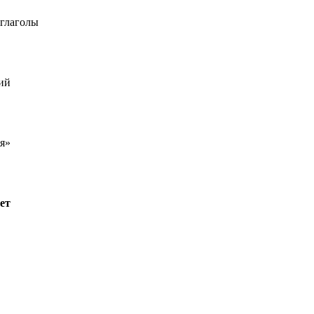
 глаголы
ий
бя»
ет