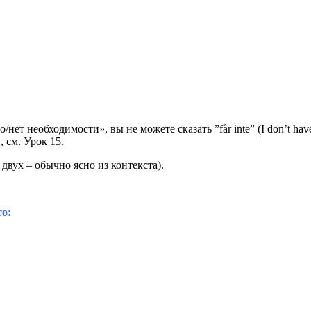
/нет необходимости», вы не можете сказать ”får inte” (I don’t hav
, см. Урок 15.
з двух – обычно ясно из контекста).
то: