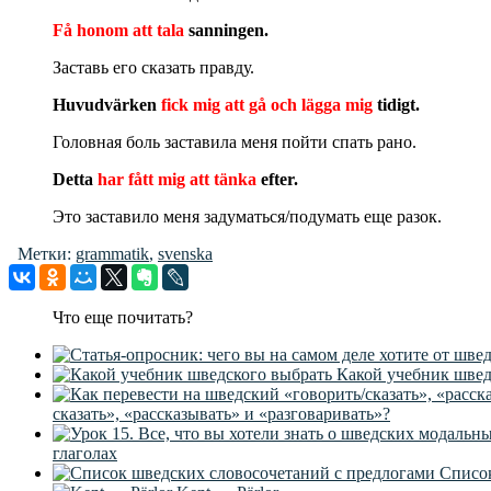
Få honom att tala
sanningen.
Заставь его сказать правду.
Huvudvärken
fick mig att gå
och lägga mig
tidigt.
Головная боль заставила меня пойти спать рано.
Detta
har fått mig att tänka
efter.
Это заставило меня задуматься/подумать еще разок.
Метки:
grammatik
,
svenska
Что еще почитать?
Какой учебник швед
сказать», «рассказывать» и «разговаривать»?
глаголах
Список