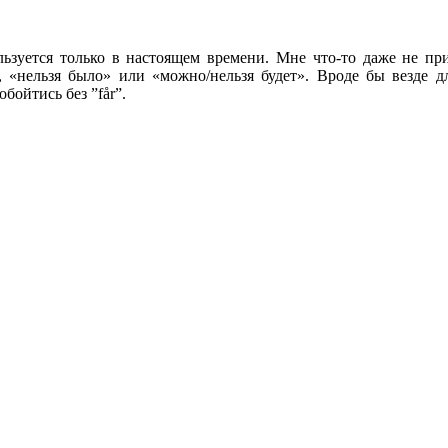
льзуется только в настоящем времени. Мне что-то даже не пр
 «нельзя было» или «можно/нельзя будет». Вроде бы везде дл
бойтись без ”får”.