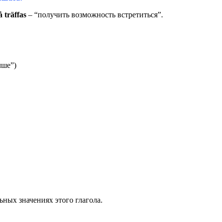
å träffas
– “получить возможность встретиться”.
чше”)
ьных значениях этого глагола.