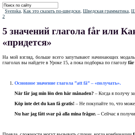
Svenska
,
Как это сказать по-шведски
,
Шведская грамматика
,
Ш
2
5 значений глагола får или Ка
«придется»
На мой взгляд, больше всего запутывают начинающих модаль
глаголах вы найдете в Уроке 15, а пока подборка по глаголу
f
å
r
Основное значение глагола ”
att
f
å” – «получать».
När får jag min lön den här månaden?
– Когда я получу з
K
ö
p
inte
det
du
kan
f
å
gratis
!
– Не покупайте то, что може
Nu
har
jag
f
å
tt
svar
p
å
alla
mina
fr
å
gor
.
– Сейчас я получи
Правда, сложности могут вызывать случаи, когда комбинации
f