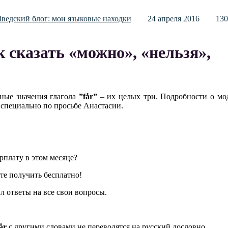
ведский блог: мои языковые находки
24 апреля 2016
13
к сказать «можно», «нельзя»,
ные значения глагола
”
f
å
r
”
– их целых три. Подробности о мо
специально по просьбе Анастасии.
арплату в этом месяце?
те получить бесплатно!
л ответы на все свои вопросы.
å
r
с другими словами не переводятся на русский дословно.