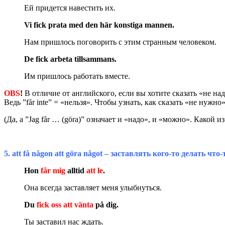
Ей придется навестить их.
Vi fick prata med den här konstiga mannen.
Нам пришлось поговорить с этим странным человеком.
De fick arbeta tillsammans.
Им пришлось работать вместе.
OBS
!
В отличие от английского, если вы хотите сказать «не надо
Ведь ”får inte” = «нельзя». Чтобы узнать, как сказать «не нужно»
(Да, а ”Jag får … (göra)” означает и «надо», и «можно». Какой и
5. att
f
å
n
å
gon
att
g
ö
ra
n
å
got
– заставлять кого-то делать что-
Hon
får mig
alltid
att le
.
Она всегда заставляет меня улыбнуться.
Du
fick oss att vänta
på dig.
Ты заставил нас ждать.