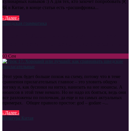
кулинарных навыков :) А для тех, кто захочет попробовать 火
锅 в Китае, в конце статьи есть «расшифровка...
- Далее -
Шведская грамматика
Урок 17. Хороший или лучший: как
сравнивать шведские прилагательные
03
Сен
Этот урок будет больше похож на схему, потому что в теме
сравнения прилагательных главное – это уловить общую
логику и, как бусинки на нитку, нанизать на нее нюансы. А
нюансов в этой теме немало. Но не надо их бояться, ведь они
все разложены по полочкам, да еще и на самых актуальных
примерах. Общее правило простое: god – godare –...
- Далее -
Культура Китая
Китайская кухня: хорошие и плохие