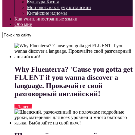
Культура Китая
Мой блог: как я учу китайский
Китайские идиомы
Как учить иностранные языки
Обо мне
Why Fluenterra? 'Cause you gotta get
FLUENT if you wanna discover a
language. Прокачайте свой
разговорный английский!
- Далее -