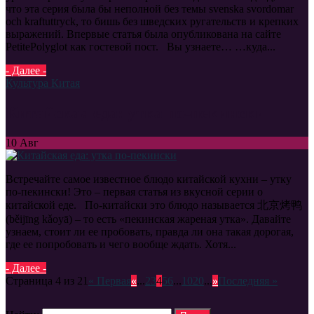
что эта серия была бы неполной без темы svenska svordomar
och kraftuttryck, то бишь без шведских ругательств и крепких
выражений. Впервые статья была опубликована на сайте
PetitePolyglot как гостевой пост. Вы узнаете… …куда...
- Далее -
Культура Китая
Китайская еда: утка по-пекински
10
Авг
Встречайте самое известное блюдо китайской кухни – утку
по-пекински! Это – первая статья из вкусной серии о
китайской еде. По-китайски это блюдо называется 北京烤鸭
(běijīng kǎoyā) – то есть «пекинская жареная утка». Давайте
узнаем, стоит ли ее пробовать, правда ли она такая дорогая,
где ее попробовать и чего вообще ждать. Хотя...
- Далее -
Страница 4 из 21
« Первая
«
...
2
3
4
5
6
...
10
20
...
»
Последняя »