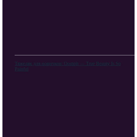
Тяжеляк для новичков: Oomph — True Beauty Is So
Painful