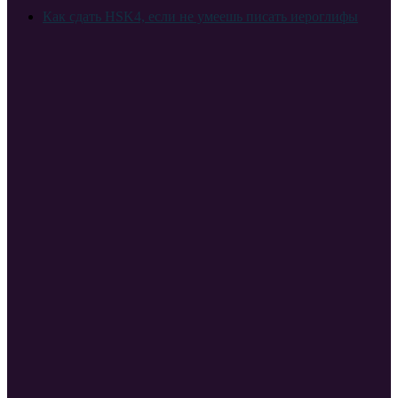
Как сдать HSK4, если не умеешь писать иероглифы