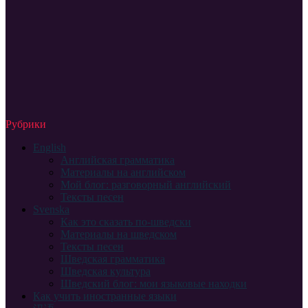
Рубрики
English
Английская грамматика
Материалы на английском
Мой блог: разговорный английский
Тексты песен
Svenska
Как это сказать по-шведски
Материалы на шведском
Тексты песен
Шведская грамматика
Шведская культура
Шведский блог: мои языковые находки
Как учить иностранные языки