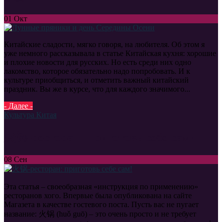
01
Окт
Китайские сладости, мягко говоря, на любителя. Об этом я
уже немного рассказывала в статье Китайская кухня: хорошие
и плохие новости для русских. Но есть среди них одно
лакомство, которое обязательно надо попробовать. И к
культуре приобщиться, и отметить важный китайский
праздник. Вы же в курсе, что для каждого значимого...
- Далее -
Культура Китая
火锅-ресторан: приготовь себе сам!
08
Сен
Эта статья – своеобразная «инструкция по применению»
ресторанов хого. Впервые была опубликована на сайте
Магазета в качестве гостевого поста. Пусть вас не пугает
название: 火锅 (huǒ guō) – это очень просто и не требует