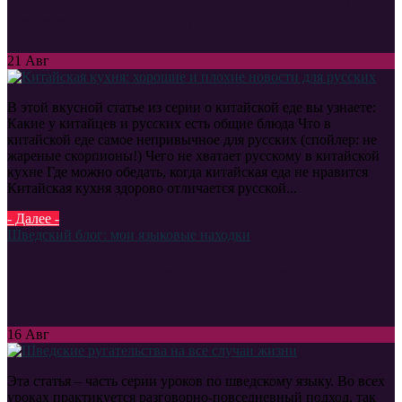
новости для русских
21
Авг
В этой вкусной статье из серии о китайской еде вы узнаете:
Какие у китайцев и русских есть общие блюда Что в
китайской еде самое непривычное для русских (спойлер: не
жареные скорпионы!) Чего не хватает русскому в китайской
кухне Где можно обедать, когда китайская еда не нравится
Китайская кухня здорово отличается русской...
- Далее -
Шведский блог: мои языковые находки
Шведские ругательства на все случаи
жизни
16
Авг
Эта статья – часть серии уроков по шведскому языку. Во всех
уроках практикуется разговорно-повседневный подход, так