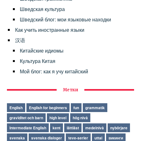
Шведская культура
Шведский блог: мои языковые находки
Как учить иностранные языки
汉语
Китайские идиомы
Культура Китая
Мой блог: как я учу китайский
Метки
English
English for beginners
fun
grammatik
graviditet och barn
high level
hög nivå
Intermediate English
kent
lättläst
medelnivå
nybörjare
svenska
svenska dialoger
teve-serier
uttal
викинги