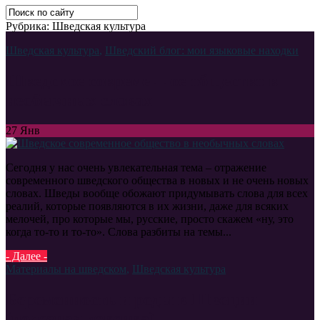
Рубрика: Шведская культура
Шведская культура
,
Шведский блог: мои языковые находки
Шведское современное общество в
необычных словах
27
Янв
Сегодня у нас очень увлекательная тема – отражение
современного шведского общества в новых и не очень новых
словах. Шведы вообще обожают придумывать слова для всех
реалий, которые появляются в их жизни, даже для всяких
мелочей, про которые мы, русские, просто скажем «ну, это
когда то-то и то-то». Слова разбиты на темы...
- Далее -
Материалы на шведском
,
Шведская культура
Беременность и роды в Швеции
(полезная лексика)