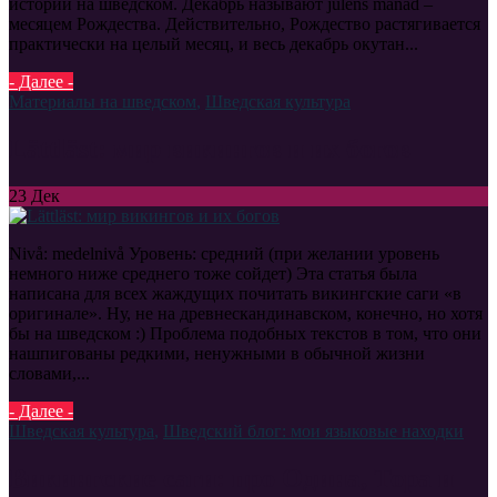
историй на шведском. Декабрь называют julens månad –
месяцем Рождества. Действительно, Рождество растягивается
практически на целый месяц, и весь декабрь окутан...
- Далее -
Материалы на шведском
,
Шведская культура
Lättläst: мир викингов и их богов
23
Дек
Nivå: medelnivå Уровень: средний (при желании уровень
немного ниже среднего тоже сойдет) Эта статья была
написана для всех жаждущих почитать викингские саги «в
оригинале». Ну, не на древнескандинавском, конечно, но хотя
бы на шведском :) Проблема подобных текстов в том, что они
нашпигованы редкими, ненужными в обычной жизни
словами,...
- Далее -
Шведская культура
,
Шведский блог: мои языковые находки
Викингские саги: про Одина, Тора и