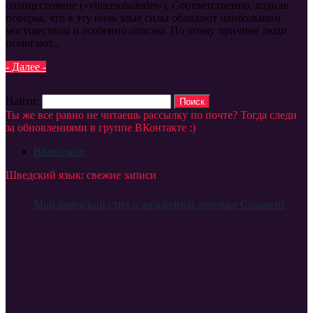
солнцестояние («vintersolståndet»). Соответственно, ходили
поверья, что в эту ночь злые силы обладают наибольшим
могуществом и особенно опасны. По этому причине люди
помогают...
- Далее -
Найти:
Ты же все равно не читаешь рассылку по почте? Тогда следи
за обновлениями в группе ВКонтакте :)
ВКонтакте
Шведский язык: свежие записи
Мой шведский стих о загадочной девушке Сольвейг