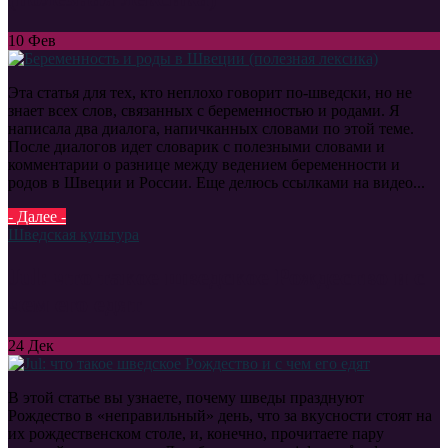
10
Фев
Эта статья для тех, кто неплохо говорит по-шведски, но не
знает всех слов, связанных с беременностью и родами. Я
написала два диалога, напичканных словами по этой теме.
После диалогов идет словарик с полезными словами и
комментарии о разнице между ведением беременности и
родов в Швеции и России. Еще делюсь ссылками на видео...
- Далее -
Шведская культура
Jul: что такое шведское Рождество и с
чем его едят
24
Дек
В этой статье вы узнаете, почему шведы празднуют
Рождество в «неправильный» день, что за вкусности стоят на
их рождественском столе, и, конечно, прочитаете пару