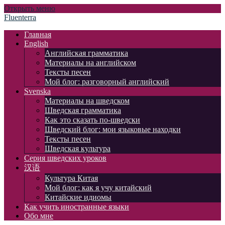
Открыть меню
Fluenterra
Главная
English
Английская грамматика
Материалы на английском
Тексты песен
Мой блог: разговорный английский
Svenska
Материалы на шведском
Шведская грамматика
Как это сказать по-шведски
Шведский блог: мои языковые находки
Тексты песен
Шведская культура
Серия шведских уроков
汉语
Культура Китая
Мой блог: как я учу китайский
Китайские идиомы
Как учить иностранные языки
Обо мне