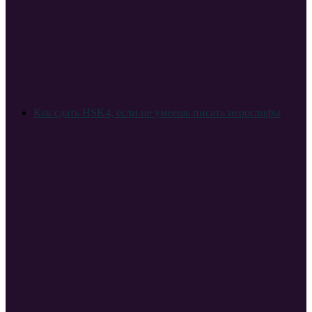
Как сдать HSK4, если не умеешь писать иероглифы