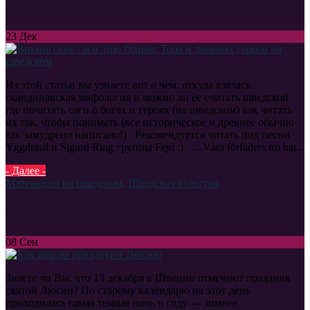
древних героев на шведском
23
Дек
Из этой статьи вы узнаете вот о чем: откуда взялась
скандинавская мифология и можно ли ее считать шведской
где почитать саги о богах и героях (на шведском) как читать
их так, чтобы понимать (все историческое и древнее обычно
так замудрено написано!) Рекомендуется читать под песни
Yggdrasil и Sigurd Ring группы Fejd :) …Våra förfäders tro har...
- Далее -
Материалы на шведском
,
Шведская культура
Как шведы празднуют Люсию
08
Сен
Знаете ли Вы, что 13 декабря в Швеции отмечают праздник
святой Люсии? По старому календарю на этот день
приходилась самая темная ночь в году — зимнее