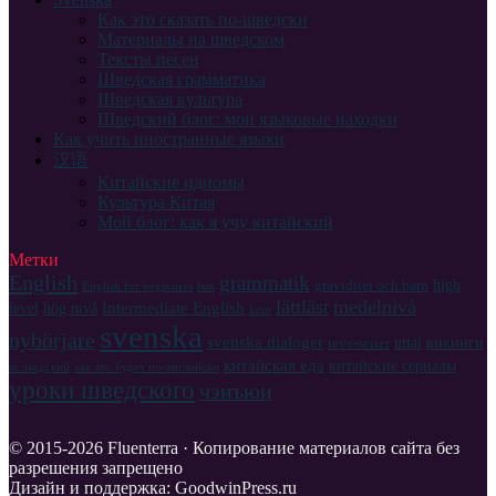
Как это сказать по-шведски
Материалы на шведском
Тексты песен
Шведская грамматика
Шведская культура
Шведский блог: мои языковые находки
Как учить иностранные языки
汉语
Китайские идиомы
Культура Китая
Мой блог: как я учу китайский
Метки
English
grammatik
high
graviditet och barn
English for beginners
fun
lättläst
medelnivå
Intermediate English
level
hög nivå
kent
svenska
nybörjare
svenska dialoger
uttal
викинги
teve-serier
китайская еда
китайские сериалы
исландский
как это будет по-английски
уроки шведского
чэнъюи
© 2015-2026 Fluenterra · Копирование материалов сайта без
разрешения запрещено
Дизайн и поддержка: GoodwinPress.ru