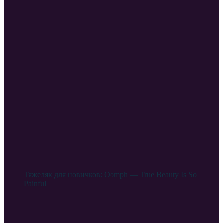
Тяжеляк для новичков: Oomph — True Beauty Is So
Painful