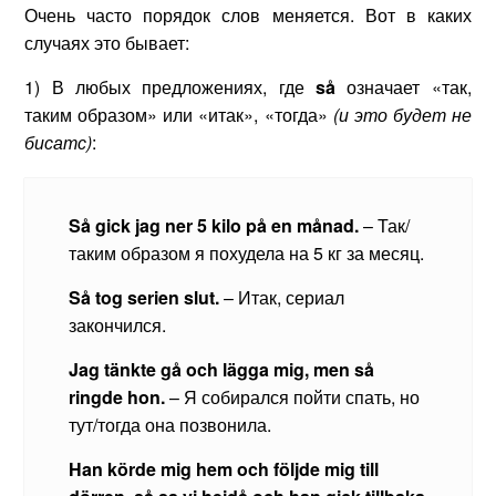
Очень часто порядок слов меняется. Вот в каких
случаях это бывает:
1) В любых предложениях, где
s
å
означает «так,
таким образом» или «итак», «тогда»
(и это будет не
бисатс)
:
S
å
gick
jag
ner
5
kilo
p
å
en
m
å
nad
.
– Так/
таким образом я похудела на 5 кг за месяц.
Så tog serien slut.
– Итак, сериал
закончился.
Jag tänkte gå och lägga mig, men så
ringde hon.
– Я собирался пойти спать, но
тут/тогда она позвонила.
Han körde mig hem och följde mig till