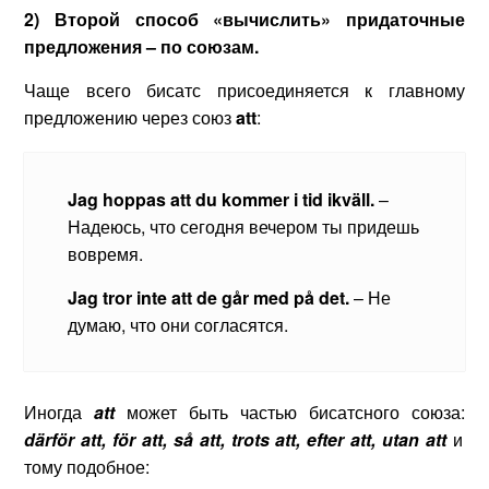
2)
Второй способ «вычислить» придаточные
предложения – по союзам.
Чаще всего бисатс присоединяется к главному
предложению через союз
att
:
Jag hoppas att du kommer i tid ikväll.
–
Надеюсь, что сегодня вечером ты придешь
вовремя.
Jag tror inte att de går med på det.
– Не
думаю, что они согласятся.
Иногда
att
может быть частью бисатсного союза:
därför att, för att, så att, trots att, efter att, utan att
и
тому подобное: