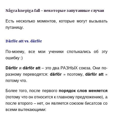
N
å
gra
knepiga
fall
– некоторые запутанные случаи
Есть несколько моментов, которые могут вызывать
путаницу.
D
ä
rf
ö
r
att
vs
.
d
ä
rf
ö
r
По-моему, все мои ученики спотыкались об эту
ошибку :)
D
ä
rf
ö
r
и
d
ä
rf
ö
r
att
– это два РАЗНЫХ союза. Они по-
разному переводятся:
d
ä
rf
ö
r
= поэтому,
d
ä
rf
ö
r
att
=
потому что.
Более того, после первого
порядок слов меняется
(потому что он относится к главному предложению), а
после второго – нет, он является союзом бисатсов со
всеми вытекающими: