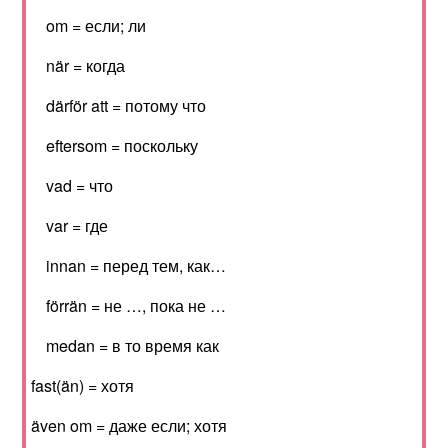
om = если; ли
när = когда
därför att = потому что
eftersom = поскольку
vad = что
var = где
innan = перед тем, как…
förrän = не …, пока не …
medan = в то время как
fast(än) = хотя
även om = даже если; хотя