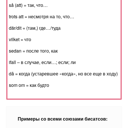
så (att) = так, что…
trots att = несмотря на то, что…
där/dit = (там,) где…/туда
vilket = что
sedan = после того, как
ifall – в случае, если…; если; ли
då = когда (устаревшее «когда», но все еще в ходу)
som om = как будто
Примеры со всеми союзами бисатсов: