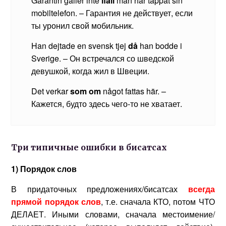
Garantin gäller inte
ifall
man har tappat sin
mobiltelefon. – Гарантия не действует, если
ты уронил свой мобильник.
Han dejtade en svensk tjej
d
å
han bodde i
Sverige. – Он встречался со шведской
девушкой, когда жил в Швеции.
Det verkar
som
om
något fattas här. –
Кажется, будто здесь чего-то не хватает.
Три типичные ошибки в бисатсах
1) Порядок слов
В придаточных предложениях/бисатсах
всегда
прямой порядок слов
, т.е. сначала КТО, потом ЧТО
ДЕЛАЕТ. Иными словами, сначала местоимение/