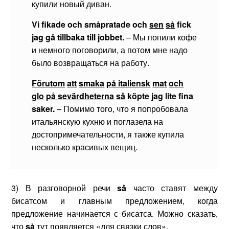
купили новый диван.
Vi
fikade
och
sm
å
pratade
och
sen
s
å
fick
jag
g
å
tillbaka
till
jobbet
.
– Мы попили кофе
и немного поговорили, а потом мне надо
было возвращаться на работу.
F
ö
rutom
att
smaka
p
å
italiensk
mat
och
glo
p
å
sev
ä
rdheterna
s
å
k
ö
pte
jag
lite
fina
saker
.
– Помимо того, что я попробовала
итальянскую кухню и поглазела на
достопримечательности, я также купила
несколько красивых вещиц.
3) В разговорной речи
s
å
часто ставят между
бисатсом и главным предложением, когда
предложение начинается с бисатса. Можно сказать,
что
s
å
тут появляется «для связки слов».