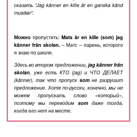
сказать
”Jag känner en kille är en ganska känd
musiker”.
Можно
пропустить:
Mats
ä
r
en
kille
(
som
)
jag
k
ä
nner
fr
å
n
skolan
.
– Матс – парень, которого
я знаю по школе.
Здесь во втором предложении,
jag
k
ä
nner
fr
å
n
skolan
, уже есть КТО (
jag
) и ЧТО ДЕЛАЕТ
(
k
ä
nner
), так что пропуск
som
не разрушит
предложение. Хотя по-русски, конечно, мы не
можем пропускать слово «который»,
поэтому мы переводим
som
даже тогда,
когда его нет на месте.