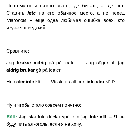
Поэтому-то и важно знать, где бисатс, а где нет.
Ставить
inte
на его обычное место, а не перед
глаголом – еще одна любимая ошибка всех, кто
изучает шведский.
Сравните:
Jag
brukar aldrig
gå på teater. — Jag säger att jag
aldrig brukar
gå på teater.
Hon
äter inte
kött. — Visste du att hon
inte äter
kött?
Ну и чтобы стало совсем понятно:
Rätt:
Jag ska inte dricka sprit om jag
inte vill
. – Я не
буду пить алкоголь, если я не хочу.