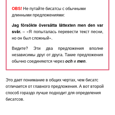
OBS!
Не путайте бисатсы с обычными
длинными предложениями:
Jag
f
ö
rs
ö
kte
ö
vers
ä
tta
l
å
ttexten
men
den
var
sv
å
r
.
– «Я попыталась перевести текст песни,
но он был сложный».
Видите? Эти два предложения вполне
независимы друг от друга. Такие предложения
обычно соединяются через
och
и
men
.
Это дает понимание в общих чертах, чем бисатс
отличается от главного предложения. А вот второй
способ гораздо лучше подходит для определения
бисатсов.