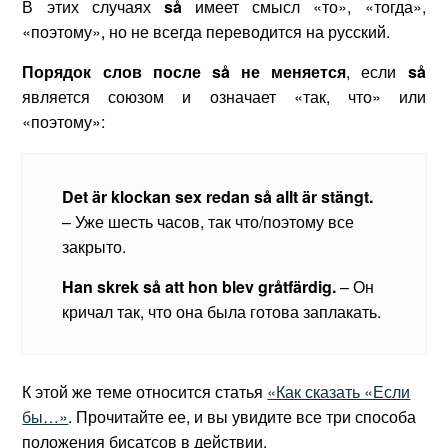
В этих случаях
s
å
имеет смысл «то», «тогда»,
«поэтому», но не всегда переводится на русский.
Порядок слов после
s
å не меняется
, если
s
å
является союзом и означает «так, что» или
«поэтому»:
Det är klockan sex redan så allt är stängt.
– Уже шесть часов, так что/поэтому все
закрыто.
Han
skrek
s
å
att
hon
blev
gr
å
tf
ä
rdig
.
– Он
кричал так, что она была готова заплакать.
К этой же теме относится статья
«Как сказать «Если
бы…»
. Прочитайте ее, и вы увидите все три способа
положения бисатсов в действии.