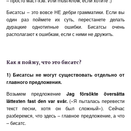
– просто маст-хэв. Или must-know, если хотите :)
Бисатсы – это вовсе НЕ дебри грамматики. Если вы
один раз поймете их суть, перестанете делать
дурацкие однотипные ошибки. Бисатсы очень
располагают к ошибкам, если с ними не дружить.
Как я пойму, что это бисатс?
1) Бисатсы не могут существовать отдельно от
главного предложения.
Возьмем предложение
Jag försökte översätta
låttexten
fast den var svår
.
(«Я пыталась перевести
текст песни, хотя он был сложный»). Сейчас
разберемся, что здесь – главное предложение, а что
– бисатс.