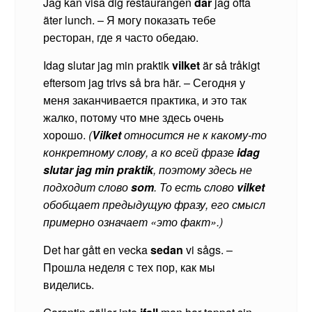
Jag kan visa dig restaurangen
där
jag ofta
äter lunch. – Я могу показать тебе
ресторан, где я часто обедаю.
Idag slutar jag min praktik
vilket
är så tråkigt
eftersom jag trivs så bra här. – Сегодня у
меня заканчивается практика, и это так
жалко, потому что мне здесь очень
хорошо.
(
Vilket
относится не к какому-то
конкретному слову, а ко всей фразе
idag
slutar jag min praktik
, поэтому здесь не
подходит слово
som
. То есть слово
vilket
обобщает предыдущую фразу, его смысл
примерно означает «это факт».)
Det har gått en vecka
sedan
vi sågs. –
Прошла неделя с тех пор, как мы
виделись.