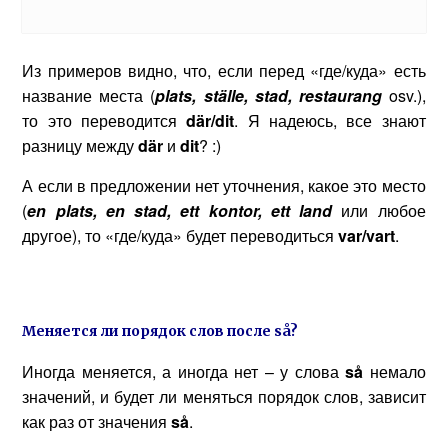
Из примеров видно, что, если перед «где/куда» есть
название места (
plats
,
st
ä
lle
,
stad
,
restaurang
osv.),
то это переводится
d
ä
r
/
dit
. Я надеюсь, все знают
разницу между
d
ä
r
и
dit
? :)
А если в предложении нет уточнения, какое это место
(
en
plats
,
en
stad
,
ett
kontor
,
ett
land
или любое
другое), то «где/куда» будет переводиться
var
/
vart
.
Меняется ли порядок слов после
s
å?
Иногда меняется, а иногда нет – у слова
s
å
немало
значений, и будет ли меняться порядок слов, зависит
как раз от значения
s
å
.