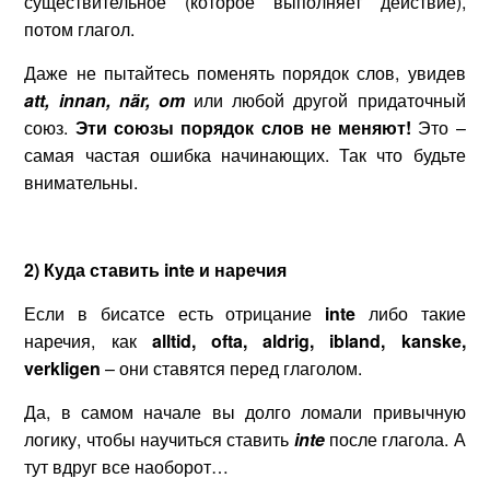
существительное (которое выполняет действие),
потом глагол.
Даже не пытайтесь поменять порядок слов, увидев
att,
innan
,
n
ä
r
,
om
или любой другой придаточный
союз.
Эти союзы порядок слов не меняют!
Это –
самая частая ошибка начинающих. Так что будьте
внимательны.
2) Куда ставить
inte и наречия
Если в бисатсе есть отрицание
inte
либо такие
наречия, как
alltid, ofta, aldrig,
ibland,
kanske,
verkligen
– они ставятся перед глаголом.
Да, в самом начале вы долго ломали привычную
логику, чтобы научиться ставить
inte
после глагола. А
тут вдруг все наоборот…