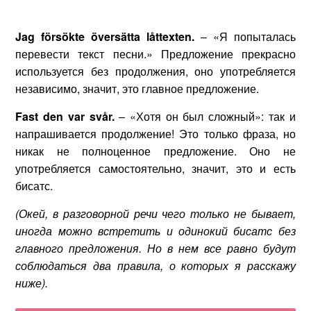
Jag
f
ö
rs
ö
kte
ö
vers
ä
tta
l
å
ttexten
.
– «Я попыталась
перевести текст песни.» Предложение прекрасно
используется без продолжения, оно употребляется
независимо, значит, это главное предложение.
F
ast
den
var
sv
å
r
.
– «Хотя он был сложный»: так и
напрашивается продолжение! Это только фраза, но
никак не полноценное предложение. Оно не
употребляется самостоятельно, значит, это и есть
бисатс.
(Окей, в разговорной речи чего только не бывает,
иногда можно встретить и одинокий бисатс без
главного предложения. Но в нем все равно будут
соблюдаться два правила, о которых я расскажу
ниже).