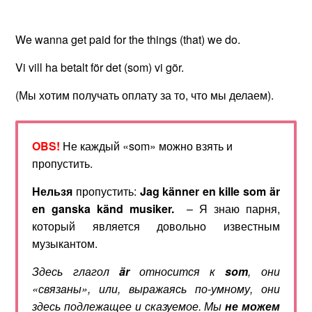
We wanna get paid for the things (that) we do.
Vi vill ha betalt för det (som) vi gör.
(Мы хотим получать оплату за то, что мы делаем).
OBS!
Не каждый «som» можно взять и
пропустить.
Нельзя
пропустить:
Jag känner en kille som är
en ganska känd musiker.
– Я знаю парня,
который является довольно известным
музыкантом.
Здесь глагол
ä
r
относится к
som
, они
«связаны», или, выражаясь по-умному, они
здесь подлежащее и сказуемое. Мы
не
можем