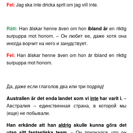
Fel:
Jag ska inte dricka sprit om jag vill inte.
Rätt:
Han älskar henne även om hon
ibland är
en riktig
surpuppa mot honom. – Он любит ее, даже хотя она
иногда ворчит на него и занудствует.
Fel:
Han älskar henne även om hon är ibland en riktig
surpuppa mot honom.
Да, даже если глаголов два или три подряд!
Australien
ä
r
det
enda
landet
som
vi
inte
har
varit
i
.
–
Австралия – единственная страна, в которой мы
(еще) не побывали.
Han
erk
ä
nde
att
han
aldrig
skulle
kunna
g
ö
ra
det
utan
sitt
fantastiska
team
.
– Он признался, что он