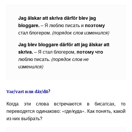
Jag älskar att skriva därför blev jag
bloggare.
– Я люблю писать и
поэтому
стал блогером.
(порядок слов изменился)
Jag
blev
bloggare
d
ä
rf
ö
r
att
jag
ä
lskar
att
skriva
.
– Я стал блогером,
потому что
люблю писать
. (порядок слов не
изменился)
Var/vart
или
där/dit?
Когда эти слова встречаются в бисатсах, то
переводятся одинаково: «где/куда». Как понять, какой
из них выбрать?