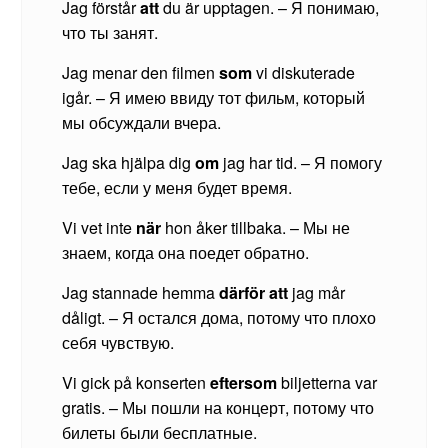
Jag förstår
att
du är upptagen. – Я понимаю,
что ты занят.
Jag menar den filmen
som
vi diskuterade
igår. – Я имею ввиду тот фильм, который
мы обсуждали вчера.
Jag ska hjälpa dig
om
jag har tid. – Я помогу
тебе, если у меня будет время.
Vi vet inte
när
hon åker tillbaka. – Мы не
знаем, когда она поедет обратно.
Jag stannade hemma
därför att
jag mår
dåligt. – Я остался дома, потому что плохо
себя чувствую.
Vi gick på konserten
eftersom
biljetterna var
gratis. – Мы пошли на концерт, потому что
билеты были бесплатные.