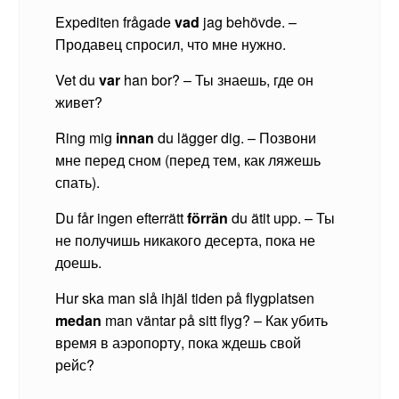
Expediten frågade
vad
jag behövde. –
Продавец спросил, что мне нужно.
Vet du
var
han bor? – Ты знаешь, где он
живет?
Ring mig
innan
du lägger dig. – Позвони
мне перед сном (перед тем, как ляжешь
спать).
Du får ingen efterrätt
f
ö
rr
ä
n
du ätit upp. – Ты
не получишь никакого десерта, пока не
доешь.
Hur ska man slå ihjäl tiden på flygplatsen
medan
man väntar på sitt flyg? – Как убить
время в аэропорту, пока ждешь свой
рейс?