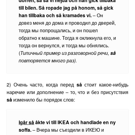
dörren, så sa vi hejdå och han gick tillbaka
till bilen. S
å
ropade
jag
p
å
honom
,
s
å
gick
han
tillbaka
och
s
å
kramades
vi
.
– Он
довез меня до дома и проводил до дверей,
тогда мы попрощались, и он пошел
обратно к машине. Тогда я окликнула его, и
тогда он вернулся, и тогда мы обнялись.
(
Типичный
пример
из
разговорной
речи
,
så
повторяется много раз).
2) Очень часто, когда перед
s
å
стоит какое-нибудь
наречие или дополнение – то, что и без присутствия
s
å
изменило бы порядок слов:
Igår så
åkte vi till IKEA och handlade en ny
soffa.
– Вчера мы съездили в ИКЕЮ и