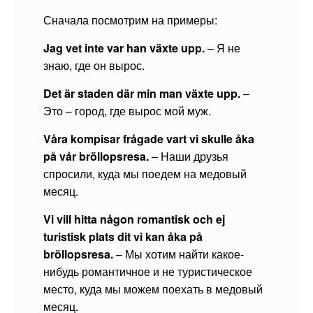
Сначала посмотрим на примеры:
Jag vet inte var han växte upp.
– Я не
знаю, где он вырос.
Det är staden där min man växte upp.
–
Это – город, где вырос мой муж.
Våra kompisar frågade vart vi skulle åka
på vår bröllopsresa.
– Наши друзья
спросили, куда мы поедем на медовый
месяц.
Vi vill hitta någon romantisk och ej
turistisk plats dit vi kan åka på
bröllopsresa.
– Мы хотим найти какое-
нибудь романтичное и не туристическое
место, куда мы можем поехать в медовый
месяц.