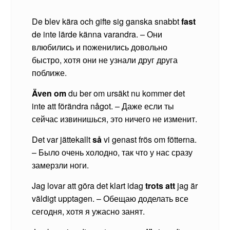
De blev kära och gifte sig ganska snabbt
fast
de inte lärde känna varandra. – Они
влюбились и поженились довольно
быстро, хотя они не узнали друг друга
поближе.
Även om
du ber om ursäkt nu kommer det
inte att förändra något. – Даже если ты
сейчас извинишься, это ничего не изменит.
Det var jättekallt
så
vi genast frös om fötterna.
– Было очень холодно, так что у нас сразу
замерзли ноги.
Jag lovar att göra det klart idag
trots att
jag är
väldigt upptagen. – Обещаю доделать все
сегодня, хотя я ужасно занят.