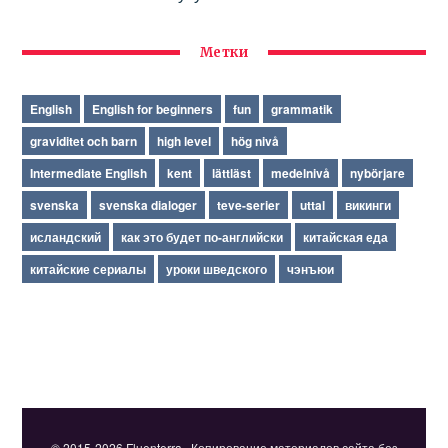
Метки
English
English for beginners
fun
grammatik
graviditet och barn
high level
hög nivå
Intermediate English
kent
lättläst
medelnivå
nybörjare
svenska
svenska dialoger
teve-serier
uttal
викинги
исландский
как это будет по-английски
китайская еда
китайские сериалы
уроки шведского
чэнъюи
© 2015-2026 Fluenterra · Копирование материалов сайта без