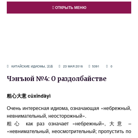
ОТКРЫТЬ МЕНЮ
КИТАЙСКИЕ ИДИОМЫ
,
汉语
23 МАЯ 2016
5391
0
Чэнъюй №4: О раздолбайстве
粗心大意
cūxīndàyì
Очень интересная идиома, означающая «небрежный,
невнимательный, неосторожный».
粗心 как раз означает «небрежный», 大意 –
«невнимательный, неосмотрительный; пропустить по