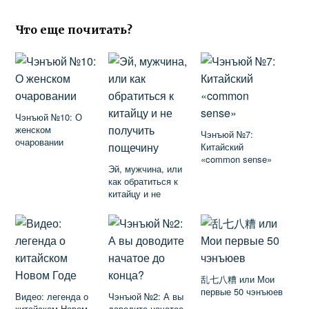
Что еще почитать?
Чэнъюй №10: О
женском
Чэнъюй №7:
очаровании
Китайский
«common sense»
Эй, мужчина, или
как обратиться к
китайцу и не
получить пощечину
乱七八糟 или Мои
первые 50 чэнъюев
Видео: легенда о
Чэнъюй №2: А вы
китайском Новом
доводите начатое