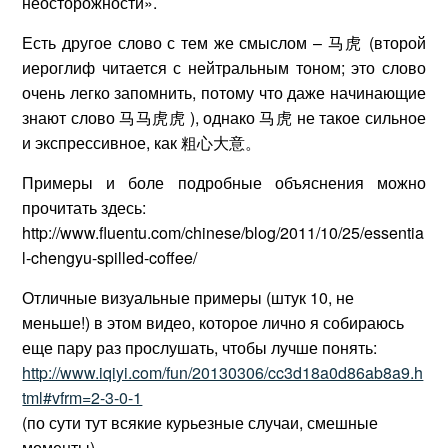
неосторожности».
Есть другое слово с тем же смыслом – 马虎 (второй
иероглиф читается с нейтральным тоном; это слово
очень легко запомнить, потому что даже начинающие
знают слово 马马虎虎 ), однако 马虎 не такое сильное
и экспрессивное, как 粗心大意。
Примеры и боле подробные объяснения можно
прочитать здесь:
http://www.fluentu.com/chinese/blog/2011/10/25/essentia
l-chengyu-spilled-coffee/
Отличные визуальные примеры (штук 10, не
меньше!) в этом видео, которое лично я собираюсь
еще пару раз прослушать, чтобы лучше понять:
http://www.iqiyi.com/fun/20130306/cc3d18a0d86ab8a9.h
tml#vfrm=2-3-0-1
(по сути тут всякие курьезные случаи, смешные
моменты)