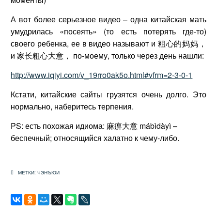
А вот более серьезное видео – одна китайская мать
умудрилась «посеять» (то есть потерять где-то)
своего ребенка, ее в видео называют и 粗心的妈妈，
и 家长粗心大意， по-моему, только через день нашли:
http://www.iqiyi.com/v_19rro0ak5o.html#vfrm=2-3-0-1
Кстати, китайские сайты грузятся очень долго. Это
нормально, наберитесь терпения.
PS: есть похожая идиома: 麻痹大意 mábìdàyì –
беспечный; относящийся халатно к чему-либо.
МЕТКИ:
ЧЭНЪЮИ