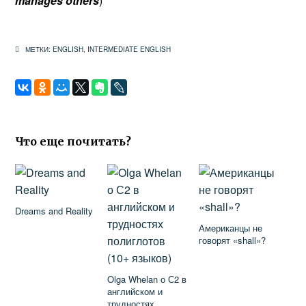
manages others
)
МЕТКИ:
ENGLISH
,
INTERMEDIATE ENGLISH
Что еще почитать?
Dreams and Reality
Американцы не
говорят «shall»?
Olga Whelan о С2 в
английском и
трудностях