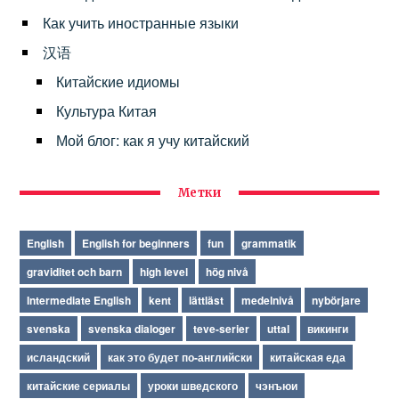
Как учить иностранные языки
汉语
Китайские идиомы
Культура Китая
Мой блог: как я учу китайский
Метки
English
English for beginners
fun
grammatik
graviditet och barn
high level
hög nivå
Intermediate English
kent
lättläst
medelnivå
nybörjare
svenska
svenska dialoger
teve-serier
uttal
викинги
исландский
как это будет по-английски
китайская еда
китайские сериалы
уроки шведского
чэнъюи