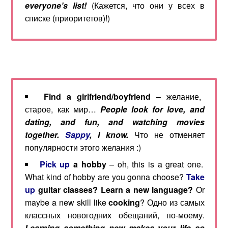
everyone’s list
!
(Кажется, что они у всех в
списке (приоритетов)!)
Find a girlfriend/boyfriend
– желание,
старое, как мир…
People look for love, and
dating, and fun, and watching movies
together.
Sappy
, I know.
Что не отменяет
популярности этого желания :)
Pick up
a hobby
– oh, this is a great one.
What kind of hobby are you gonna choose?
Take
up
guitar classes? Learn a new language?
Or
maybe a new skill like
cooking
? Одно из самых
классных новогодних обещаний, по-моему.
Learning something new makes your life so