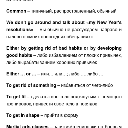
Common
– типичный, распространенный, обычный
We
don
‘
t
go
around
and
talk
about
«
my
New
Year
‘
s
resolutions
»
– мы обычно не рассуждаем направо и
налево о «моих новогодних обещаниях»
Either
by
getting
rid
of
bad
habits
or
by
developing
good
habits
– либо избавлением от плохих привычек,
либо вырабатыванием хороших привычек
Either
…
or
…
– или… или…; либо …, либо …
To get rid of something
– избавиться от чего-либо
To
get
fit
– сделать свое тело подтянутым с помощью
тренировок, привести свое тело в порядок
To get in shape
– прийти в форму
Martial
arts
classes
– занятия/тренировки по боевым