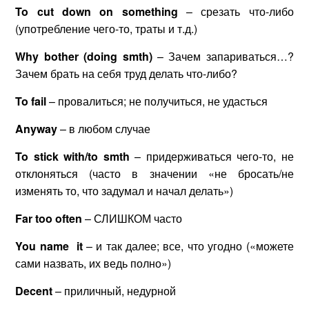
To
cut
down
on
something
– срезать что-либо
(употребление чего-то, траты и т.д.)
Why
bother
(
doing
smth
)
– Зачем запариваться…?
Зачем брать на себя труд делать что-либо?
To
fail
– провалиться; не получиться, не удасться
Anyway
– в любом случае
To
stick
with
/
to
smth
– придерживаться чего-то, не
отклоняться (часто в значении «не бросать/не
изменять то, что задумал и начал делать»)
Far
too
often
– СЛИШКОМ часто
You
name
it
– и так далее; все, что угодно («можете
сами назвать, их ведь полно»)
Decent
– приличный, недурной