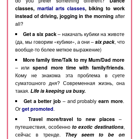
do you prefer something different?
Dance
classes,
martial arts classes
, biking to work
instead of driving, jogging in the morning
after
all?
Get
a
six
pack
– накачать кубики на животе
(да, мы говорим «кубики», а они –
six pack
, что
вообще-то более меткое выражение)
More family time/Talk to my Mum/Dad more
– или
spend more time with family/friends
.
Кому не знакома эта проблема в суете
суматошного дня? Современная жизнь, она
такая.
Life is keeping us busy.
Get a better job
– and probably
earn more
.
Or
get promoted
.
Travel more/travel to new places
–
путешествия, особенно
to exotic destinations
,
сейчас в тренде.
They seem to be on