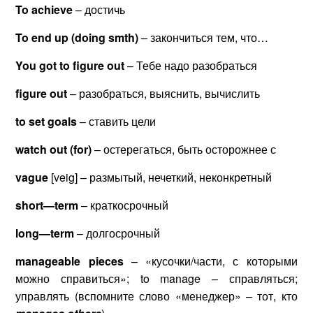
To
achieve
– достичь
To
end
up
(doing smth)
– закончиться тем, что…
You got to figure out
– Тебе надо разобраться
figure
out
– разобраться, выяснить, вычислить
to
set
goals
– ставить цели
watch
out
(
for
)
– остерегаться, быть осторожнее с
vague
[veig] – размытый, нечеткий, неконкретный
short
—
term
– краткосрочный
long
—
term
– долгосрочный
manageable
pieces
– «кусочки/части, с которыми
можно справиться»; to manage – справляться;
управлять (вспомните слово «менеджер» – тот, кто