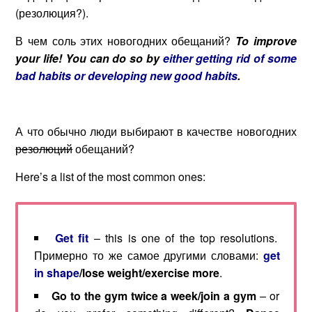
(резолюция?).
В чем соль этих новогодних обещаний?
To improve
your life! You can do so by
either getting rid of some
bad habits or developing new good habits
.
А что обычно люди выбирают в качестве новогодних
резолюций
обещаний?
Here’s a list of the most common ones:
Get fit
– this is one of the top resolutions.
Примерно то же самое другими словами:
get
in
shape
/
lose
weight
/
exercise
more
.
Go to the gym twice a week/join a gym
– or