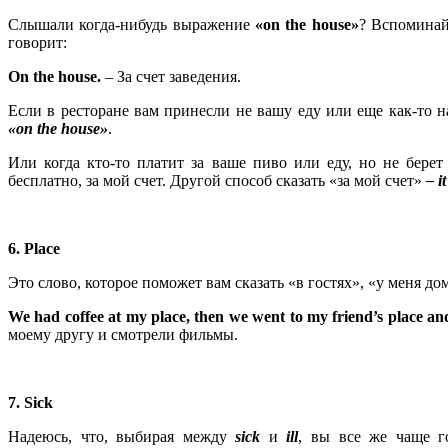
Слышали когда-нибудь выражение
«
on
the
house
»
? Вспоминай
говорит:
On the house.
– За счет заведения.
Если в ресторане вам принесли не вашу еду или еще как-то н
«on the house»
.
Или когда кто-то платит за ваше пиво или еду, но не берет
бесплатно, за мой счет. Другой способ сказать «за мой счет»
– i
6. Place
Это слово, которое поможет вам сказать «в гостях», «у меня дом
We
had
coffee
at
my
place
,
then
we
went
to
my
friend
’
s
place
an
моему другу и смотрели фильмы.
7. Sick
Надеюсь, что, выбирая между
sick
и
ill
, вы все же чаще 