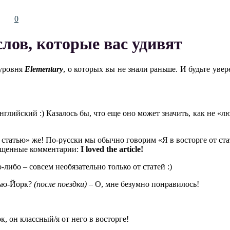
88
0
лов, которые вас удивят
 уровня
Elementary
, о которых вы не знали раньше. И будьте увер
нглийский :) Казалось бы, что еще оно может значить, как не «л
 статью» же! По-русски мы обычно говорим «Я в восторге от ста
хищенные комментарии:
I
loved
the
article
!
ибо – совсем необязательно только от статей :)
Нью-Йорк?
(
после
поездки
)
– О, мне безумно понравилось!
к, он классный/я от него в восторге!