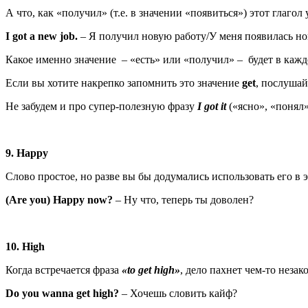
А что, как «получил» (т.е. в значении «появиться») этот глагол
I
got
a
new
job
.
– Я получил новую работу/У меня появилась нов
Какое именно значение – «есть» или «получил» – будет в кажд
Если вы хотите накрепко запомнить это значение
get
, послуша
Не забудем и про супер-полезную фразу
I got it
(«ясно», «понял»
9. Happy
Слово простое, но разве вы бы додумались использовать его в 
(Are you) Happy
now
?
– Ну что, теперь ты доволен?
10. High
Когда встречается фраза
«t
o
get
high
»
, дело пахнет чем-то неза
Do you wanna get high?
– Хочешь словить кайф?