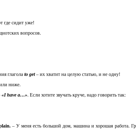
т где сидит уже!
диотских вопросов.
ения глагола
to get
– их хватит на целую статью, и не одну!
 или ниже.
о
«I have a…»
. Если хотите звучать круче, надо говорить так:
plain.
– У меня есть большой дом, машина и хорошая работа. Гр