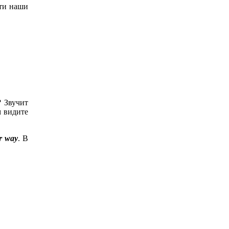
эти наши
? Звучит
м видите
ur way
. В