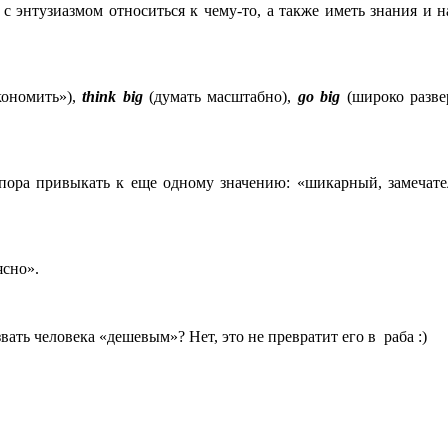
 с энтузиазмом относиться к чему-то, а также иметь знания и 
кономить»),
think
big
(думать масштабно),
g
o
big
(широко разве
пора привыкать к еще одному значению: «шикарный, замечате
ясно».
вать человека «дешевым»? Нет, это не превратит его в раба :)