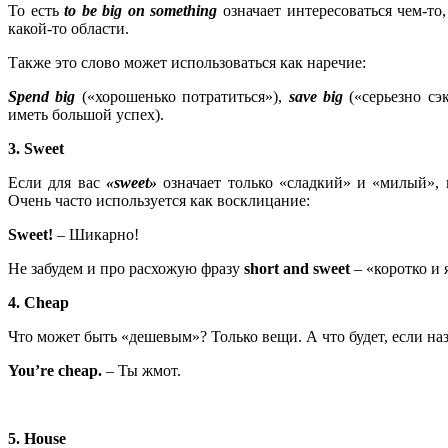
То есть
to
be
big
on
something
означает интересоваться чем-то,
какой-то области.
Также это слово может использоваться как наречие:
Spend
big
(«хорошенько потратиться»),
save
big
(«серьезно сэ
иметь большой успех).
3.
Sweet
Если для вас
«sweet»
означает только «сладкий» и «милый», 
Очень часто используется как восклицание:
Sweet
!
– Шикарно!
Не забудем и про расхожую фразу
s
hort
and
sweet
– «коротко и 
4.
Cheap
Что может быть «дешевым»? Только вещи. А что будет, если наз
You’re cheap.
– Ты жмот.
5. House