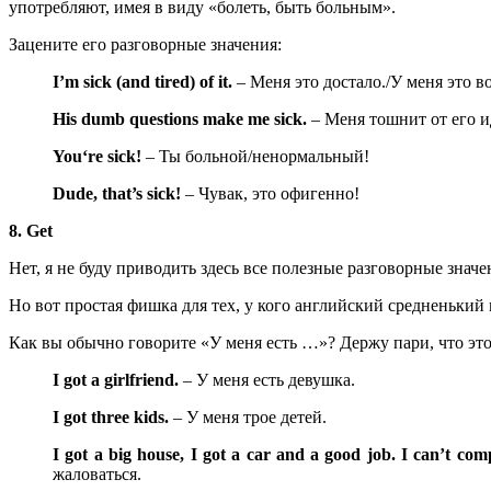
употребляют, имея в виду «болеть, быть больным».
Зацените его разговорные значения:
I
’
m
sick
(and tired)
of
it
.
– Меня это достало./У меня это во
His
dumb
questions
make
me
sick
.
– Меня тошнит от его и
You
‘
re
sick
!
– Ты больной/ненормальный!
Dude
,
that
’
s
sick
!
– Чувак, это офигенно!
8. Get
Нет, я не буду приводить здесь все полезные разговорные знач
Но вот простая фишка для тех, у кого английский средненький
Как вы обычно говорите «У меня есть …»? Держу пари, что эт
I got a girlfriend.
– У меня есть девушка.
I got three kids.
– У меня трое детей.
I
got
a
big
house
,
I
got
a
car
and
a
good
job
. I can’t com
жаловаться.