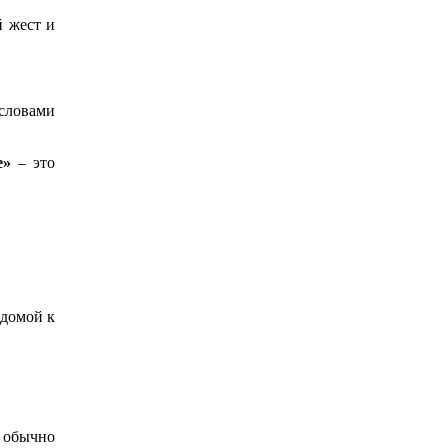
й жест и
 словами
e»
– это
 домой к
 обычно