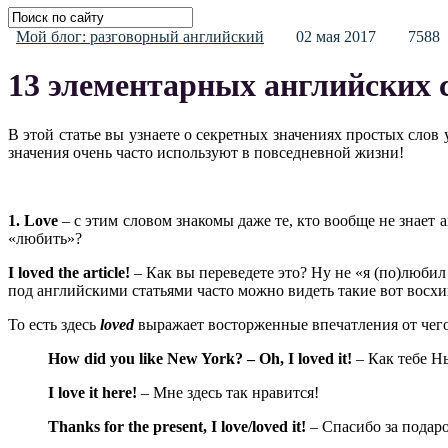
Мой блог: разговорный английский
02 мая 2017
75
13 элементарных английских с
В этой статье вы узнаете о секретных значениях простых слов
значения очень часто используют в повседневной жизни!
1. Love
– с этим словом знакомы даже те, кто вообще не знает а
«любить»?
I
loved
the
article
!
– Как вы переведете это? Ну не «я (по)любил
под английскими статьями часто можно видеть такие вот вос
То есть здесь
loved
выражает восторженные впечатления от чего-л
How did you like New York? – Oh, I loved it!
– Как тебе 
I
love
it
here
!
– Мне здесь так нравится!
Thanks
for
the
present
,
I
love
/
loved
it
!
– Спасибо за подаро