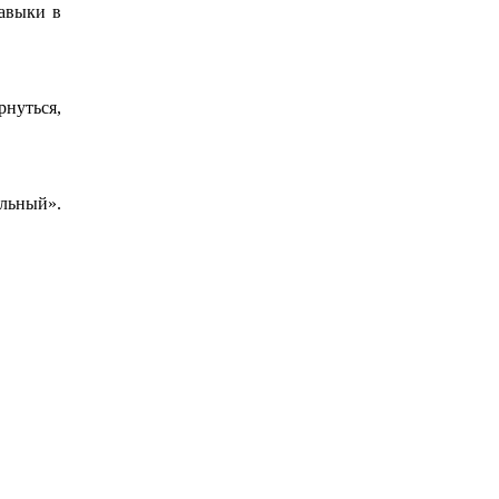
навыки в
рнуться,
льный».