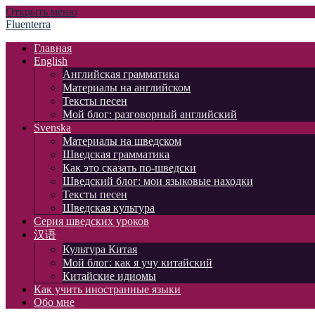
Открыть меню
Fluenterra
Главная
English
Английская грамматика
Материалы на английском
Тексты песен
Мой блог: разговорный английский
Svenska
Материалы на шведском
Шведская грамматика
Как это сказать по-шведски
Шведский блог: мои языковые находки
Тексты песен
Шведская культура
Серия шведских уроков
汉语
Культура Китая
Мой блог: как я учу китайский
Китайские идиомы
Как учить иностранные языки
Обо мне