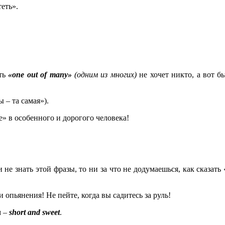
еть».
ыть
«
one
out
of
many
»
(одним из многих)
не хочет никто, а вот б
 – та самая»).
е» в особенного и дорогого человека!
и не знать этой фразы, то ни за что не додумаешься, как сказать 
 опьянения! Не пейте, когда вы садитесь за руль!
м –
short and sweet
.