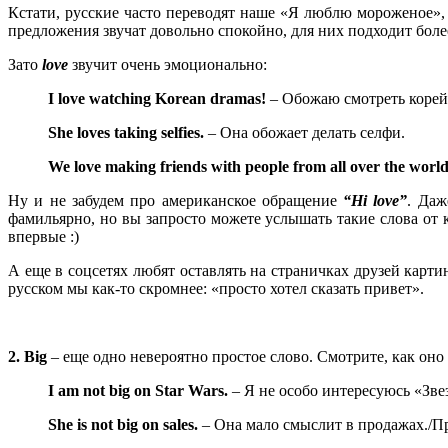
Кстати, русские часто переводят наше «Я люблю мороженое»
предложения звучат довольно спокойно, для них подходит бол
Зато
love
звучит очень эмоционально:
I
love
watching
Korean
dramas
!
– Обожаю смотреть корей
She loves taking selfies.
– Она обожает делать селфи.
We love making friends with people from all over the world
Ну и не забудем про американское обращение
“
Hi
love
”
. Даж
фамильярно, но вы запросто можете услышать такие слова от 
впервые :)
А еще в соцсетях любят оставлять на страничках друзей карт
русском мы как-то скромнее: «просто хотел сказать привет».
2. Big
– еще одно невероятно простое слово. Смотрите, как оно
I
am
not
big
on
Star
Wars
.
– Я не особо интересуюсь «Зв
She
is
not
big
on
sales
.
– Она мало смыслит в продажах./Пр