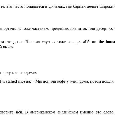
те, это часто попадается в фильмах, где бармен делает широки
апортачили, тоже частенько предлагают напиток или десерт со
 за это денег. В таких случаях тоже говорят
«It’s on the hous
t’s on me
.
а», «у кого-то дома»:
d
watched
movies
.
– Мы попили кофе у меня дома, потом пошли
говорите
sick
. В американском английском именно это слово