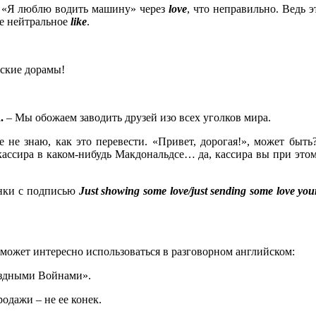
, «Я люблю водить машину» через
love
, что неправильно. Ведь 
ее нейтральное
like
.
ские дорамы!
.
– Мы обожаем заводить друзей изо всех уголков мира.
е не знаю, как это перевести. «Привет, дорогая!», может быть
кассира в каком-нибудь Макдональдсе… да, кассира вы при это
инки с подписью
Just showing some love/just sending some love yo
 может интересно использоваться в разговорном английском:
ездными Войнами».
одажи – не ее конек.