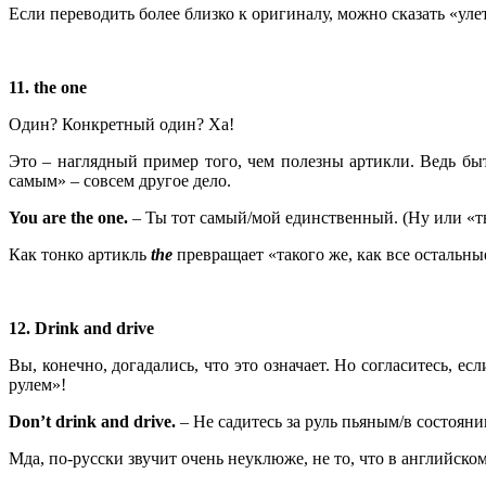
Если переводить более близко к оригиналу, можно сказать «улет
11. the
one
Один? Конкретный один? Ха!
Это – наглядный пример того, чем полезны артикли. Ведь б
самым» – совсем другое дело.
You
are
the
one
.
– Ты тот самый/мой единственный. (Ну или «ты
Как тонко артикль
the
превращает «такого же, как все остальны
12. Drink
and
drive
Вы, конечно, догадались, что это означает. Но согласитесь, есл
рулем»!
Don
’
t
drink
and
drive
.
– Не садитесь за руль пьяным/в состоянии
Мда, по-русски звучит очень неуклюже, не то, что в английско