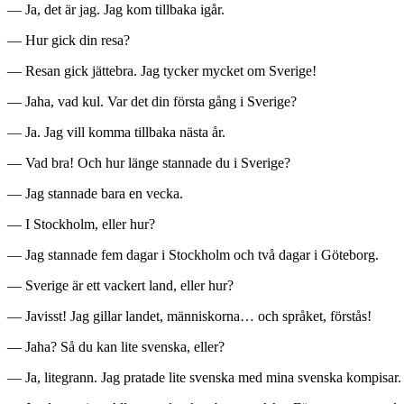
— Ja, det är jag. Jag kom tillbaka igår.
— Hur gick din resa?
— Resan gick jättebra. Jag tycker mycket om Sverige!
— Jaha, vad kul. Var det din första gång i Sverige?
— Ja. Jag vill komma tillbaka nästa år.
— Vad bra! Och hur länge stannade du i Sverige?
— Jag stannade bara en vecka.
— I Stockholm, eller hur?
— Jag stannade fem dagar i Stockholm och två dagar i Göteborg.
— Sverige är ett vackert land, eller hur?
— Javisst! Jag gillar landet, människorna… och språket, förstås!
— Jaha? Så du kan lite svenska, eller?
— Ja, litegrann. Jag pratade lite svenska med mina svenska kompisar