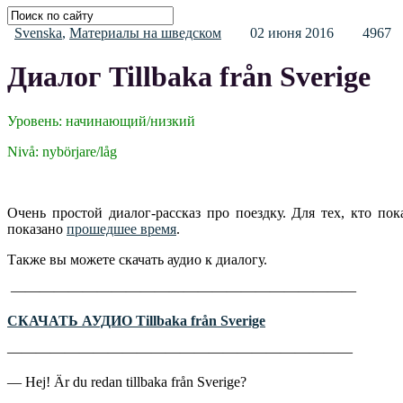
Svenska
,
Материалы на шведском
02 июня 2016
496
Диалог Tillbaka från Sverige
Уровень: начинающий/низкий
Nivå: nybörjare/låg
Очень простой диалог-рассказ про поездку. Для тех, кто пок
показано
прошедшее время
.
Также вы можете скачать аудио к диалогу.
————————————————————————
СКАЧАТЬ АУДИО Tillbaka från Sverige
————————————————————————
— Hej! Är du redan tillbaka från Sverige?