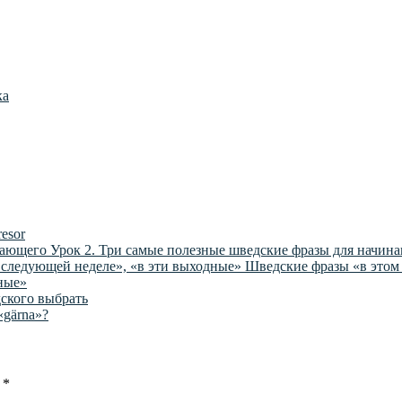
ка
resor
Урок 2. Три самые полезные шведские фразы для начин
Шведские фразы «в этом 
ные»
ского выбрать
«gärna»?
ы
*