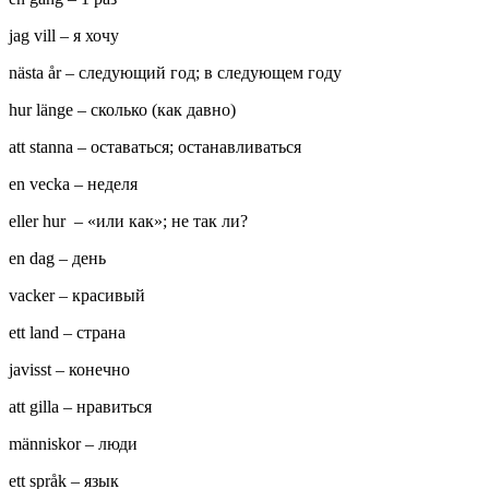
jag vill – я хочу
nästa år – следующий год; в следующем году
hur länge – сколько (как давно)
att stanna – оставаться; останавливаться
en vecka – неделя
eller hur – «или как»; не так ли?
en dag – день
vacker – красивый
ett land – страна
javisst – конечно
att gilla – нравиться
människor – люди
ett språk – язык