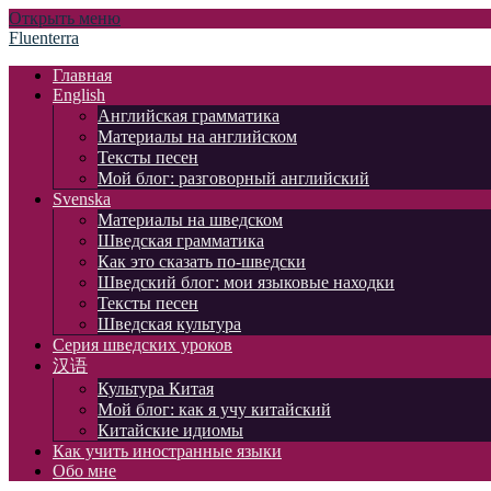
Открыть меню
Fluenterra
Главная
English
Английская грамматика
Материалы на английском
Тексты песен
Мой блог: разговорный английский
Svenska
Материалы на шведском
Шведская грамматика
Как это сказать по-шведски
Шведский блог: мои языковые находки
Тексты песен
Шведская культура
Серия шведских уроков
汉语
Культура Китая
Мой блог: как я учу китайский
Китайские идиомы
Как учить иностранные языки
Обо мне