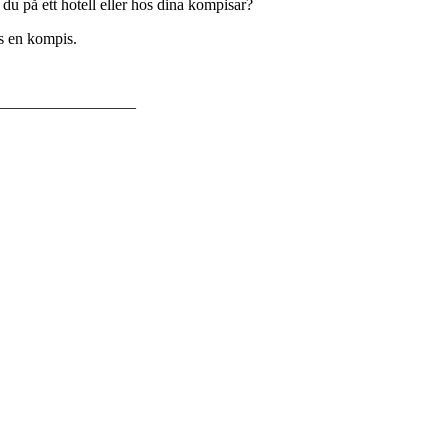
du på ett hotell eller hos dina kompisar?
s en kompis.
—————————