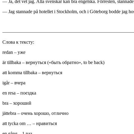
— Ja, det vet jag. Alla svenskar kan bra engelska. Förresten, stannade 
— Jag stannade på hotellet i Stockholm, och i Göteborg bodde jag ho
———————————————————————————
Слова к тексту:
redan – уже
är tillbaka – вернуться («быть обратно», to be back)
att komma tillbaka – вернуться
igår – вчера
en resa – поездка
bra – хороший
jättebra – очень хорошо, отлично
att tycka om … – нравиться
en gång – 1 раз