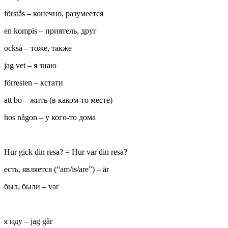
förstås – конечно, разумеется
en kompis – приятель, друг
också – тоже, также
jag vet – я знаю
förresten – кстати
att bo – жить (в каком-то месте)
hos någon – у кого-то дома
Hur gick din resa? = Hur var din resa?
есть, является (“am/is/are”) – är
был, были – var
я иду – jag går