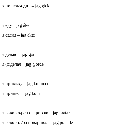
я пошел/ходил – jag gick
я еду – jag åker
я ездил – jag åkte
я делаю – jag gör
я (с)делал – jag gjorde
я прихожу – jag kommer
я пришел – jag kom
я говорю/разговариваю – jag pratar
я говорил/разговаривал – jag pratade