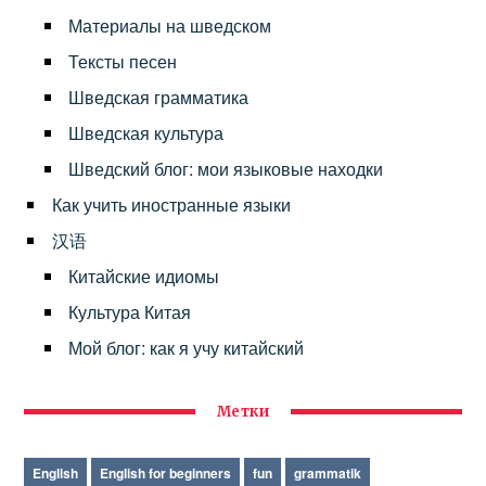
Материалы на шведском
Тексты песен
Шведская грамматика
Шведская культура
Шведский блог: мои языковые находки
Как учить иностранные языки
汉语
Китайские идиомы
Культура Китая
Мой блог: как я учу китайский
Метки
English
English for beginners
fun
grammatik