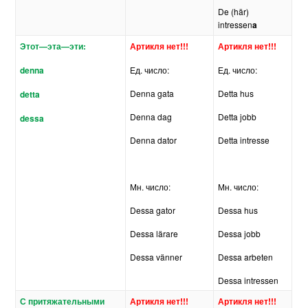
De (här)
intressen
a
Этот
—
эта
—
эти:
Артикля нет!!!
Артикля нет!!!
denna
Ед. число:
Ед. число:
Denna gata
Detta hus
detta
Denna dag
Detta jobb
dessa
Denna dator
Detta intresse
Мн. число:
Мн. число:
Dessa gator
Dessa hus
Dessa lärare
Dessa jobb
Dessa vänner
Dessa arbeten
Dessa intressen
С притяжательными
Артикля
нет
!!!
Артикля
нет
!!!