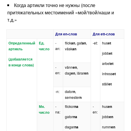
Когда артикли точно не нужны (после
притяжательных местоимений «мой/твой/наши и
т.д.»
Для
en
-слов
Для
ett
-слов
Определенный
Ед.
-
flick
an
, gat
an
,
-et:
hus
et
an:
артикль
число
väsk
an
jobb
et
(добавляется
arbet
et
в конце слова)
-
vänn
en
,
en:
dag
en
, lärar
en
intress
et
ställ
et
-n:
dator
n
,
semester
n
Мн
.
-
flickor
na
-
hus
en
na:
en:
число
gator
na
jobb
en
dagar
na
rumm
en