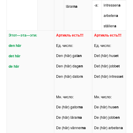
-a:
intressen
a
lärar
na
arbeten
a
ställen
a
Этот
—
эта
—
эти
:
Артикль
есть
!!!
Артикль
есть
!!!
den här
Ед. число:
Ед. число:
Den (här) gat
an
Det (här) hus
et
det här
Den (här) dag
en
Det (här) jobb
et
de här
Den (här) dator
n
Det (här) intress
et
Мн. число:
Мн. число:
De (här) gator
na
De (här) hus
en
De (här) lärar
na
De (här) jobb
en
De (här) vänner
na
De (här) arbeten
a