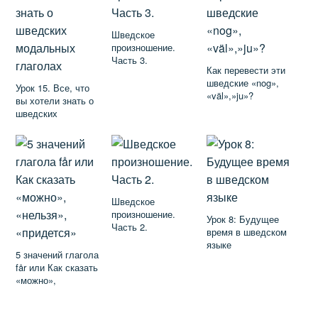
Шведское
произношение.
Часть 3.
Как перевести эти
шведские «nog»,
Урок 15. Все, что
«väl»,»ju»?
вы хотели знать о
шведских
модальных
глаголах
Шведское
произношение.
Урок 8: Будущее
Часть 2.
время в шведском
языке
5 значений глагола
får или Как сказать
«можно»,
«нельзя»,
«придется»