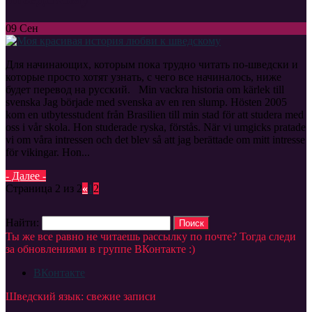
09
Сен
Для начинающих, которым пока трудно читать по-шведски и
которые просто хотят узнать, с чего все начиналось, ниже
будет перевод на русский. Min vackra historia om kärlek till
svenska Jag började med svenska av en ren slump. Hösten 2005
kom en utbytesstudent från Brasilien till min stad för att studera med
oss i vår skola. Hon studerade ryska, förstås. När vi umgicks pratade
vi om våra intressen och det blev så att jag berättade om mitt intresse
för vikingar. Hon...
- Далее -
Страница 2 из 2
«
1
2
Найти:
Ты же все равно не читаешь рассылку по почте? Тогда следи
за обновлениями в группе ВКонтакте :)
ВКонтакте
Шведский язык: свежие записи