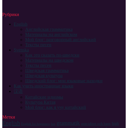
Рубрики
English
Английская грамматика
Материалы на английском
Мой блог: разговорный английский
Тексты песен
Svenska
Как это сказать по-шведски
Материалы на шведском
Тексты песен
Шведская грамматика
Шведская культура
Шведский блог: мои языковые находки
Как учить иностранные языки
汉语
Китайские идиомы
Культура Китая
Мой блог: как я учу китайский
Метки
English
grammatik
high
graviditet och barn
English for beginners
fun