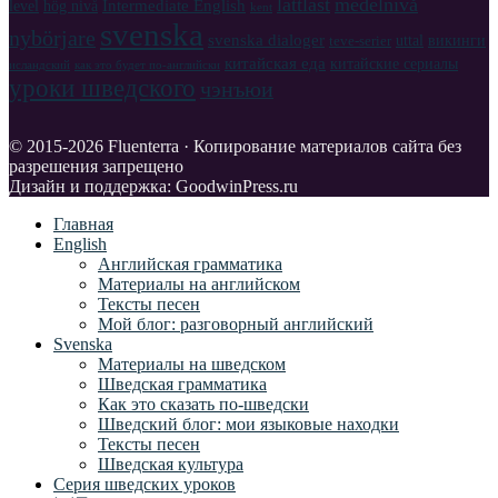
lättläst
medelnivå
Intermediate English
level
hög nivå
kent
svenska
nybörjare
svenska dialoger
uttal
викинги
teve-serier
китайская еда
китайские сериалы
исландский
как это будет по-английски
уроки шведского
чэнъюи
© 2015-2026 Fluenterra · Копирование материалов сайта без
разрешения запрещено
Дизайн и поддержка: GoodwinPress.ru
Главная
English
Английская грамматика
Материалы на английском
Тексты песен
Мой блог: разговорный английский
Svenska
Материалы на шведском
Шведская грамматика
Как это сказать по-шведски
Шведский блог: мои языковые находки
Тексты песен
Шведская культура
Серия шведских уроков