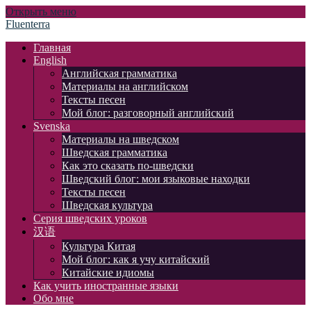
Открыть меню
Fluenterra
Главная
English
Английская грамматика
Материалы на английском
Тексты песен
Мой блог: разговорный английский
Svenska
Материалы на шведском
Шведская грамматика
Как это сказать по-шведски
Шведский блог: мои языковые находки
Тексты песен
Шведская культура
Серия шведских уроков
汉语
Культура Китая
Мой блог: как я учу китайский
Китайские идиомы
Как учить иностранные языки
Обо мне