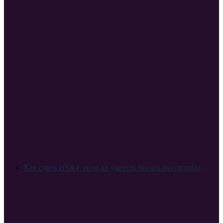
Как сдать HSK4, если не умеешь писать иероглифы