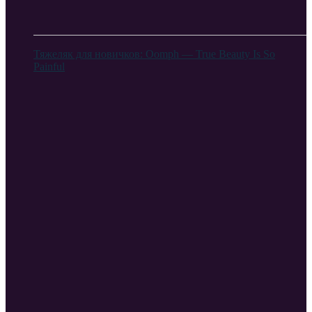
Тяжеляк для новичков: Oomph — True Beauty Is So
Painful