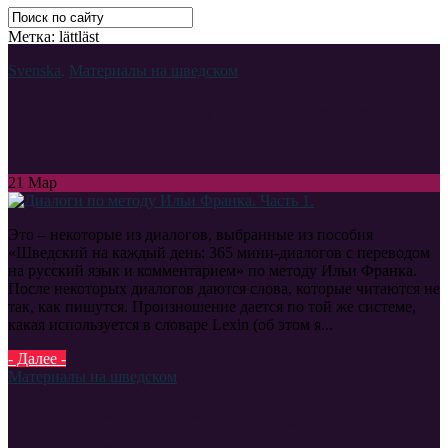
Метка: lättläst
Svenska
,
Материалы на шведском
Диалоги по методу Ильи Франка.
Часть 1.
21
Мар
Это – некоторые из диалогов, выбранные из пособия
«Шведский на каждый день: 365 мини-диалогов с переводом
на русский язык и комментарием» по методу Ильи Франка.
После некоторых диалогов даются слова, которые читаются не
так, как пишутся. Произношение дается по той же системе,
какая используется в словаре Lexin (об этом я...
- Далее -
Материалы на шведском
Моя красивая история любви к
шведскому