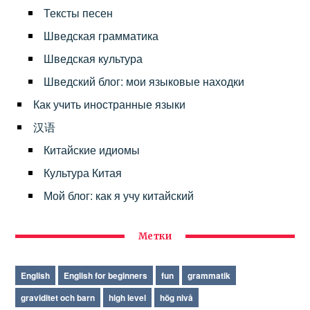
Тексты песен
Шведская грамматика
Шведская культура
Шведский блог: мои языковые находки
Как учить иностранные языки
汉语
Китайские идиомы
Культура Китая
Мой блог: как я учу китайский
Метки
English
English for beginners
fun
grammatik
graviditet och barn
high level
hög nivå