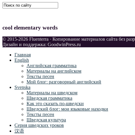
cool elementary words
© 2015-2026 Fluenterra · Копирование материалов сайта без ра
Дизайн и поддержка: GoodwinPress.ru
Главная
English
Английская грамматика
Материалы на английском
Тексты песен
Мой блог: разговорный английский
Svenska
Материалы на шведском
Шведская грамматика
Как это сказать по-шведски
Шведский блог: мои языковые находки
Тексты песен
Шведская культура
Серия шведских уроков
汉语