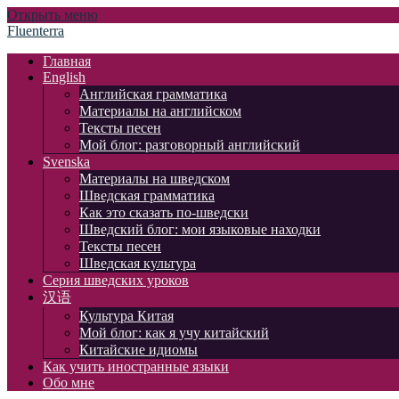
Открыть меню
Fluenterra
Главная
English
Английская грамматика
Материалы на английском
Тексты песен
Мой блог: разговорный английский
Svenska
Материалы на шведском
Шведская грамматика
Как это сказать по-шведски
Шведский блог: мои языковые находки
Тексты песен
Шведская культура
Серия шведских уроков
汉语
Культура Китая
Мой блог: как я учу китайский
Китайские идиомы
Как учить иностранные языки
Обо мне