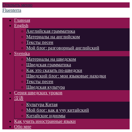
Открыть меню
Fluenterra
Главная
English
Английская грамматика
Материалы на английском
Тексты песен
Мой блог: разговорный английский
Svenska
Материалы на шведском
Шведская грамматика
Как это сказать по-шведски
Шведский блог: мои языковые находки
Тексты песен
Шведская культура
Серия шведских уроков
汉语
Культура Китая
Мой блог: как я учу китайский
Китайские идиомы
Как учить иностранные языки
Обо мне