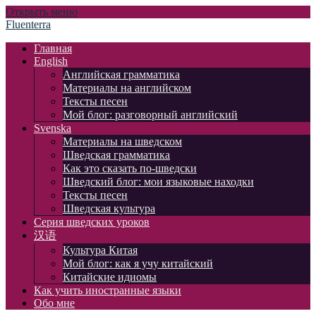
Открыть меню
Fluenterra
Главная
English
Английская грамматика
Материалы на английском
Тексты песен
Мой блог: разговорный английский
Svenska
Материалы на шведском
Шведская грамматика
Как это сказать по-шведски
Шведский блог: мои языковые находки
Тексты песен
Шведская культура
Серия шведских уроков
汉语
Культура Китая
Мой блог: как я учу китайский
Китайские идиомы
Как учить иностранные языки
Обо мне