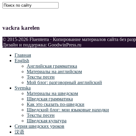
vackra karelen
© 2015-2026 Fluenterra · Копирование материалов сайта без ра
Дизайн и поддержка: GoodwinPress.ru
Главная
English
Английская грамматика
Материалы на английском
Тексты песен
Мой блог: разговорный английский
Svenska
Материалы на шведском
Шведская грамматика
Как это сказать по-шведски
Шведский блог: мои языковые находки
Тексты песен
Шведская культура
Серия шведских уроков
汉语