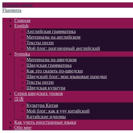
Открыть меню
Fluenterra
Главная
English
Английская грамматика
Материалы на английском
Тексты песен
Мой блог: разговорный английский
Svenska
Материалы на шведском
Шведская грамматика
Как это сказать по-шведски
Шведский блог: мои языковые находки
Тексты песен
Шведская культура
Серия шведских уроков
汉语
Культура Китая
Мой блог: как я учу китайский
Китайские идиомы
Как учить иностранные языки
Обо мне