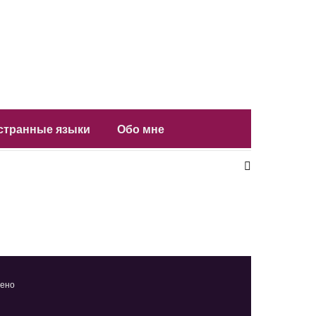
остранные языки
Обо мне
щено