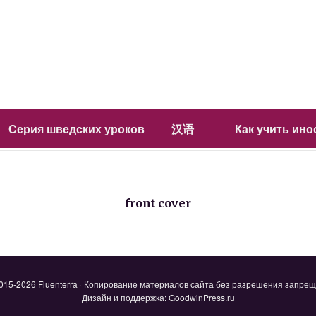
Серия шведских уроков
汉语
Как учить ин
front cover
015-2026 Fluenterra · Копирование материалов сайта без разрешения запре
Дизайн и поддержка: GoodwinPress.ru