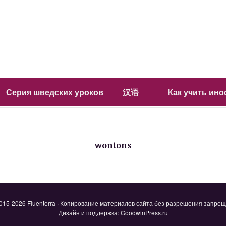
Серия шведских уроков
汉语
Как учить ин
wontons
015-2026 Fluenterra · Копирование материалов сайта без разрешения запре
Дизайн и поддержка: GoodwinPress.ru