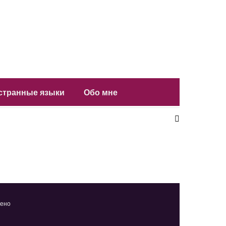
остранные языки
Обо мне
щено