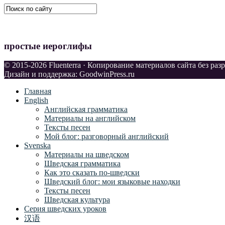
простые иероглифы
© 2015-2026 Fluenterra · Копирование материалов сайта без ра
Дизайн и поддержка: GoodwinPress.ru
Главная
English
Английская грамматика
Материалы на английском
Тексты песен
Мой блог: разговорный английский
Svenska
Материалы на шведском
Шведская грамматика
Как это сказать по-шведски
Шведский блог: мои языковые находки
Тексты песен
Шведская культура
Серия шведских уроков
汉语