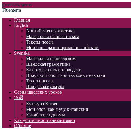
Открыть меню
Fluenterra
Главная
English
Английская грамматика
Материалы на английском
Тексты песен
Мой блог: разговорный английский
Svenska
Материалы на шведском
Шведская грамматика
Как это сказать по-шведски
Шведский блог: мои языковые находки
Тексты песен
Шведская культура
Серия шведских уроков
汉语
Культура Китая
Мой блог: как я учу китайский
Китайские идиомы
Как учить иностранные языки
Обо мне