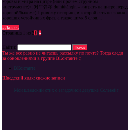
коровы и «игра на цитре (или прочем струнном
инструменте)». 对牛弹琴 duìniútánqín – «играть на цитре перед
коровой/быком») Привожу историю, в которой есть несколько
хороших устойчивых фраз, а также штук 5 слов,...
- Далее -
Страница 1 из 2
1
2
»
Найти:
Ты же все равно не читаешь рассылку по почте? Тогда следи
за обновлениями в группе ВКонтакте :)
ВКонтакте
Шведский язык: свежие записи
Мой шведский стих о загадочной девушке Сольвейг