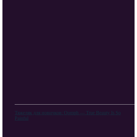
Тяжеляк для новичков: Oomph — True Beauty Is So
Painful