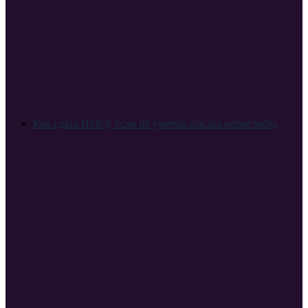
Как сдать HSK4, если не умеешь писать иероглифы