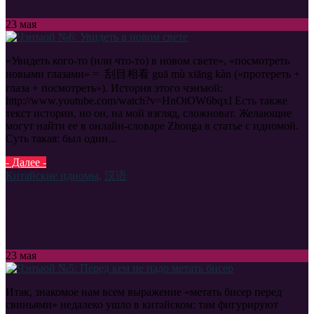
23
мая
«Увидеть кого-то (или что-то) в новом свете», «посмотреть
новыми глазами» = 刮目相看 guā mù xiāng kàn («протереть +
глаза + посмотреть»). История этого чэнъюй:
http://www.youtube.com/watch?v=HnOtOW6bqxI Есть также
текст истории, но он, на мой взгляд, сложноват. Желающие
могут найти ее в онлайн-словаре Zhonga в статье с идиомой.
Суть такая: был один...
- Далее -
Китайские идиомы
,
汉语
Чэнъюй №5: Перед кем не надо метать
бисер
23
мая
Итак, знакомое нам всем выражение «метать бисер перед
свиньями» недалеко ушло в китайском: там фигурируют