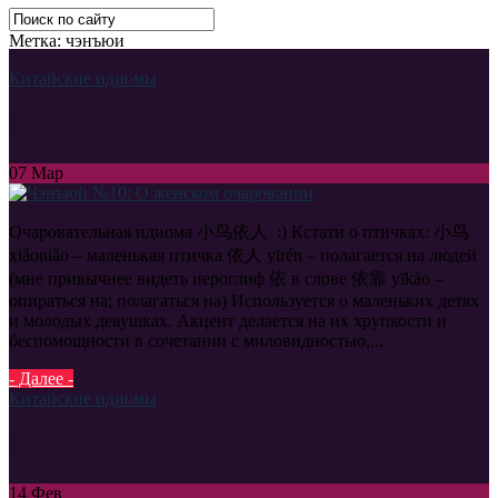
Метка: чэнъюи
Китайские идиомы
Чэнъюй №10: О женском очаровании
07
Мар
Очаровательная идиома 小鸟依人 :) Кстати о птичках: 小鸟
xiǎoniǎo – маленькая птичка 依人 yīrén – полагается на людей
(мне привычнее видеть иероглиф 依 в слове 依靠 yīkào –
опираться на; полагаться на) Используется о маленьких детях
и молодых девушках. Акцент делается на их хрупкости и
беспомощности в сочетании с миловидностью,...
- Далее -
Китайские идиомы
Чэнъюй №9: Любовь с первого взгляда
14
Фев