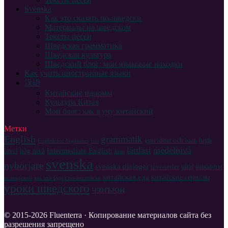
Svenska
Как это сказать по-шведски
Материалы на шведском
Тексты песен
Шведская грамматика
Шведская культура
Шведский блог: мои языковые находки
Как учить иностранные языки
汉语
Китайские идиомы
Культура Китая
Мой блог: как я учу китайский
Метки
English
grammatik
high
graviditet och barn
English for beginners
fun
lättläst
medelnivå
Intermediate English
level
hög nivå
kent
svenska
nybörjare
svenska dialoger
uttal
викинги
teve-serier
китайская еда
китайские сериалы
исландский
как это будет по-английски
уроки шведского
чэнъюи
© 2015-2026 Fluenterra · Копирование материалов сайта без
разрешения запрещено