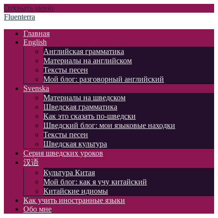
Открыть меню
Fluenterra
Главная
English
Английская грамматика
Материалы на английском
Тексты песен
Мой блог: разговорный английский
Svenska
Материалы на шведском
Шведская грамматика
Как это сказать по-шведски
Шведский блог: мои языковые находки
Тексты песен
Шведская культура
Серия шведских уроков
汉语
Культура Китая
Мой блог: как я учу китайский
Китайские идиомы
Как учить иностранные языки
Обо мне