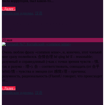
была коррупция, был какой-то...
- Далее -
Китайские идиомы
,
汉语
Чэнъюй №7: Китайский «common
sense»
23
мая
Очень люблю фразу «common sense», и, конечно, этот чэнъюй
мне сразу полюбился. 合情合理 hé qíng hé lǐ – reasonable;
разумный и справедливый («как с точки зрения чувств – 情,
так и разума – 理»). 合 – соответствовать, совпадать (от 合乎
héhū) 情 – чувства и эмоции (от 感情) 理 – причина;
разумность, рациональность (FluentU говорит, что происходит
от...
- Далее -
Китайские идиомы
,
汉语
Чэнъюй №6: Увидеть в новом свете