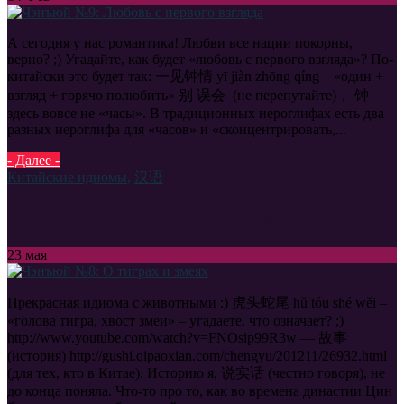
А сегодня у нас романтика! Любви все нации покорны,
верно? ;) Угадайте, как будет «любовь с первого взгляда»? По-
китайски это будет так: 一见钟情 yī jiàn zhōng qíng – «один +
взгляд + горячо полюбить» 别 误会 (не перепутайте)， 钟
здесь вовсе не «часы». В традиционных иероглифах есть два
разных иероглифа для «часов» и «сконцентрировать,...
- Далее -
Китайские идиомы
,
汉语
Чэнъюй №8: О тиграх и змеях
23
мая
Прекрасная идиома с животными :) 虎头蛇尾 hǔ tóu shé wěi –
«голова тигра, хвост змеи» – угадаете, что означает? ;)
http://www.youtube.com/watch?v=FNOsip99R3w — 故事
(история) http://gushi.qipaoxian.com/chengyu/201211/26932.html
(для тех, кто в Китае). Историю я, 说实话 (честно говоря), не
до конца поняла. Что-то про то, как во времена династии Цин