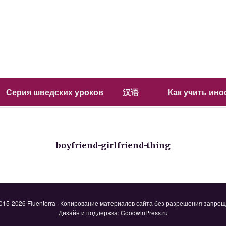
Серия шведских уроков
汉语
Как учить ин
boyfriend-girlfriend-thing
015-2026 Fluenterra · Копирование материалов сайта без разрешения запре
Дизайн и поддержка: GoodwinPress.ru