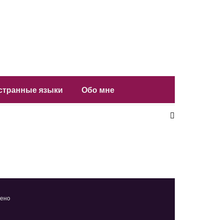
остранные языки
Обо мне
щено