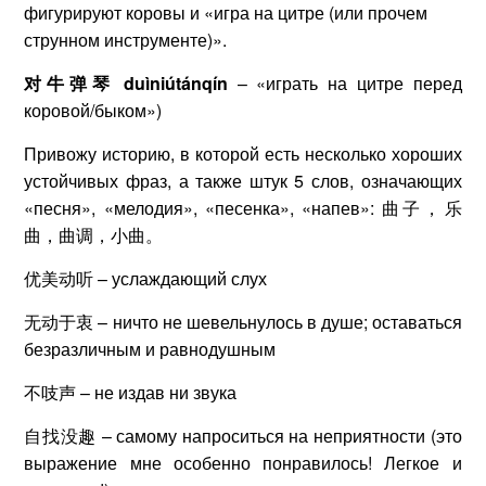
фигурируют коровы и «игра на цитре (или прочем
струнном инструменте)».
对牛弹琴 duìniútánqín
– «играть на цитре перед
коровой/быком»)
Привожу историю, в которой есть несколько хороших
устойчивых фраз, а также штук 5 слов, означающих
«песня», «мелодия», «песенка», «напев»: 曲子，乐
曲，曲调，小曲。
优美动听 – услаждающий слух
无动于衷 – ничто не шевельнулось в душе; оставаться
безразличным и равнодушным
不吱声 – не издав ни звука
自找没趣 – самому напроситься на неприятности (это
выражение мне особенно понравилось! Легкое и