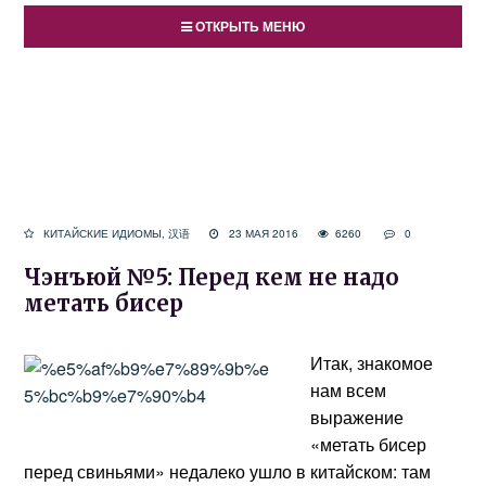
ОТКРЫТЬ МЕНЮ
КИТАЙСКИЕ ИДИОМЫ
,
汉语
23 МАЯ 2016
6260
0
Чэнъюй №5: Перед кем не надо
метать бисер
Итак, знакомое
нам всем
выражение
«метать бисер
перед свиньями» недалеко ушло в китайском: там