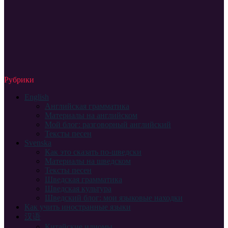
Рубрики
English
Английская грамматика
Материалы на английском
Мой блог: разговорный английский
Тексты песен
Svenska
Как это сказать по-шведски
Материалы на шведском
Тексты песен
Шведская грамматика
Шведская культура
Шведский блог: мои языковые находки
Как учить иностранные языки
汉语
Китайские идиомы