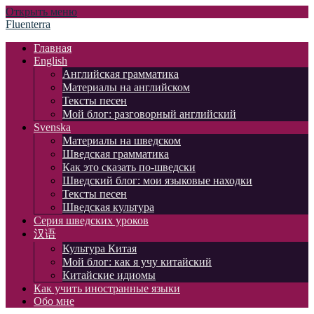
Открыть меню
Fluenterra
Главная
English
Английская грамматика
Материалы на английском
Тексты песен
Мой блог: разговорный английский
Svenska
Материалы на шведском
Шведская грамматика
Как это сказать по-шведски
Шведский блог: мои языковые находки
Тексты песен
Шведская культура
Серия шведских уроков
汉语
Культура Китая
Мой блог: как я учу китайский
Китайские идиомы
Как учить иностранные языки
Обо мне