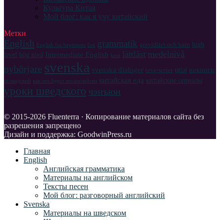
Культура Китая
Мой блог: как я учу китайский
Метки
English
grammatik
high
graviditet och barn
English for beginners
fun
lättläst
medelnivå
Intermediate English
level
hög nivå
kent
svenska
nybörjare
svenska dialoger
uttal
викинги
teve-serier
китайская еда
китайские сериалы
исландский
как это будет по-английски
уроки шведского
чэнъюи
© 2015-2026 Fluenterra · Копирование материалов сайта без
разрешения запрещено
Дизайн и поддержка: GoodwinPress.ru
Главная
English
Английская грамматика
Материалы на английском
Тексты песен
Мой блог: разговорный английский
Svenska
Материалы на шведском