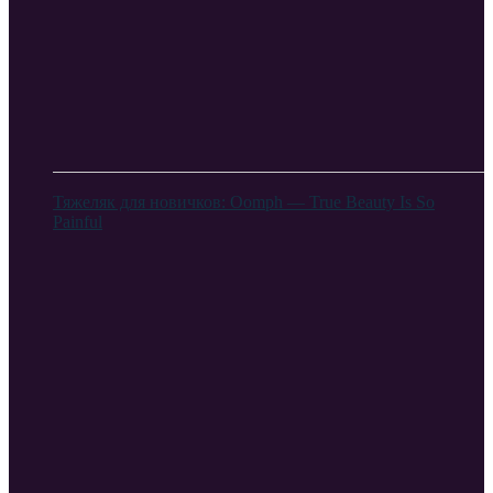
Тяжеляк для новичков: Oomph — True Beauty Is So
Painful