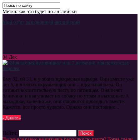
Метка: как это будет по-английски
Мой блог: разговорный английский
«Моя вторая половинка» или 7
названий для неженатых парочек
04
Дек
Ему 32, ей 31, и у обоих прекрасная карьера. Они вместе уже
лет 5, и в глазах окружающих они – идеальная пара. Он
готовит восхитительную пасту по пятницам. Она печет
блинчики и выгуливает их собаку по утрам в выходные. А
выходные, конечно же, они стараются проводить вместе.
Кажется, все просто чудесно. Однако они постоянно...
- Далее -
Найти:
Ты же все равно не читаешь рассылку по почте? Тогда следи