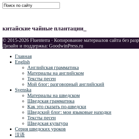
китайские чайные плантации_
© 2015-2026 Fluenterra · Копирование материалов сайта без ра
Дизайн и поддержка: GoodwinPress.ru
Главная
English
Английская грамматика
Материалы на английском
Тексты песен
Мой блог: разговорный английский
Svenska
Материалы на шведском
Шведская грамматика
Как это сказать по-шведски
Шведский блог: мои языковые находки
Тексты песен
Шведская культура
Серия шведских уроков
汉语