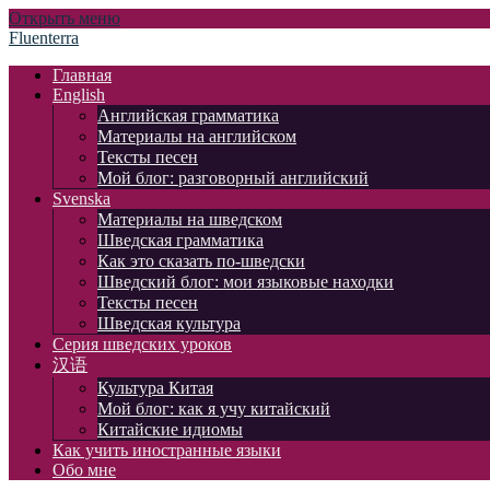
Открыть меню
Fluenterra
Главная
English
Английская грамматика
Материалы на английском
Тексты песен
Мой блог: разговорный английский
Svenska
Материалы на шведском
Шведская грамматика
Как это сказать по-шведски
Шведский блог: мои языковые находки
Тексты песен
Шведская культура
Серия шведских уроков
汉语
Культура Китая
Мой блог: как я учу китайский
Китайские идиомы
Как учить иностранные языки
Обо мне